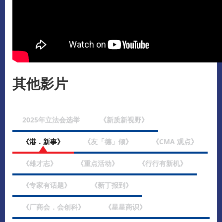
其他影片
2025年立法会选举
《新质新视野》
《港．新事》
《友「德」倾》
《CMA 观点》
《雄才志》
《重点活动》
《行行有新机》
《专家有话题》
《新丁报到》
《厂商会．会创科》
《星星商识》