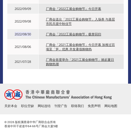
2022/09/09
厂商会『2022工展会购物节』今日开幕
厂商会送出「2022工展会购物节」入场券 与基层
2022/09/08
市民共渡中秋佳节
2022/08/30
厂商会「2022工展会购物节」载誉回归
厂商会「2021工展会购物节」今日开幕 加推过百
2021/08/06
项至「笋」优惠 并发暑假购物热
厂商会首度举办「2021工展会购物节」掀起夏日
2021/07/28
购物热潮
关於本会
职位空缺
网站连结
刊登广告
联络我们
免责声明
网站地图
© 2026 版权属香港中华厂商联合会所有
香港中环干诺道中64-66号厂商会大厦5楼