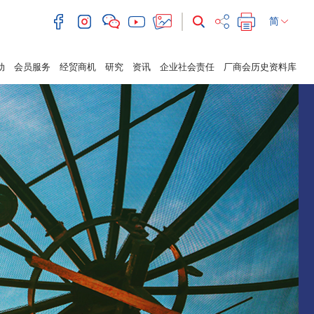
简
动
会员服务
经贸商机
研究
资讯
企业社会责任
厂商会历史资料库