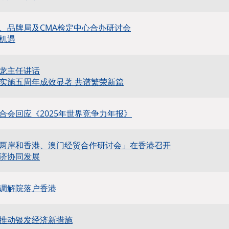
、品牌局及CMA检定中心合办研讨会
机遇
龙主任讲话
实施五周年成效显著 共谱繁荣新篇
合会回应《2025年世界竞争力年报》
两岸和香港、澳门经贸合作研讨会」在香港召开
济协同发展
调解院落户香港
推动银发经济新措施