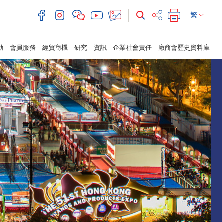
繁
動
會員服務
經貿商機
研究
資訊
企業社會責任
廠商會歷史資料庫