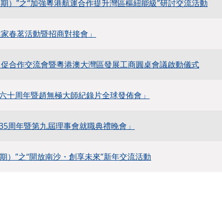
4 期）”之“加強粵港航運合作提升灣區樞紐能級”研討交流活動
企業家春茗活動暨招商對接會」
澳貿促合作交流會暨粵港澳大灣區發展工商圓桌會議啟動儀式
六十周年暨趙無極大師紀錄片全球發佈會」
35周年暨第九屆理事會就職典禮晚會」
 期）”之“開放南沙・創享未來”新年交流活動