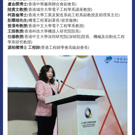
盧金榮博士
(香港中華廠商聯合會副會長)
陸貴文教授
(香港城市大學電子工程學系講座教授)
柯嘉倫博士
(香港大學工業及製造系統工程系副教授及助理系主任)
彭耀雄先生
(機電工程署副署長/規管服務)
曾漢奇教授
(香港中文大學電子工程學系教授)
王煜教授
(香港科技大學機器人研究院院長)
任揚教授
(香港中文大學深圳研究院(深研院)院長、機械及自動化工程
學系研究教授)
源栢樑博士 工程師
(香港工程師學會高級副會長)