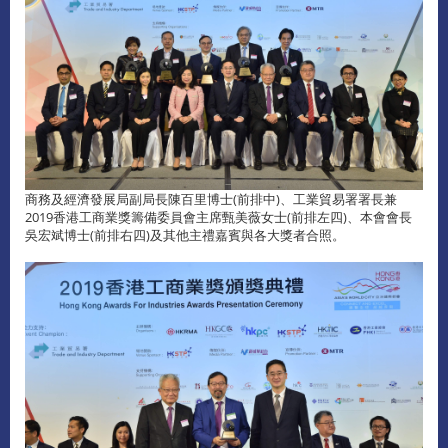
商務及經濟發展局副局長陳百里博士(前排中)、工業貿易署署長兼
2019香港工商業獎籌備委員會主席甄美薇女士(前排左四)、本會會長
吳宏斌博士(前排右四)及其他主禮嘉賓與各大獎者合照。