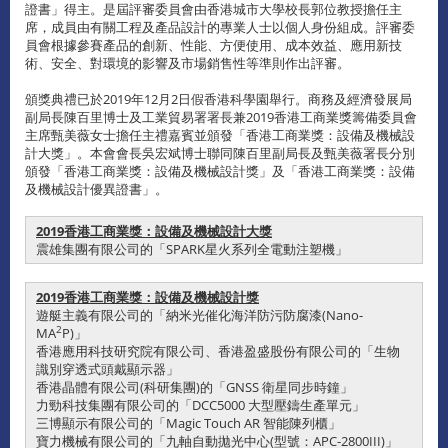
證書」得主。是屆評審委員會由香港城市大學校長郭位教授擔任主
席，成員由有關工程及產品設計的專業人士以個人身份組成。評審委
員會根據參賽產品的創新、性能、方便使用、成本效益、應用新技
術、安全、對環境的影響及市場銷售性等準則作出評審。
頒獎典禮已於2019年12月2日假香港科學園舉行。商務及經濟發展局
副局長陳百里博士及工業貿易署署長兼2019香港工商業獎籌備委員會
主席甄美薇女士擔任主禮嘉賓並頒發「香港工商業獎：設備及機械設
計大獎」。本會會長吳宏斌博士聯同陳百里副局長及甄美薇署長分別
頒發「香港工商業獎：設備及機械設計獎」及「香港工商業獎：設備
及機械設計優異證書」。
2019香港工商業獎：設備及機械設計大獎
震雄集團有限公司的「SPARK星火系列全電動注塑機」
2019香港工商業獎：設備及機械設計獎
遊艇主義有限公司的「納米光催化海洋防污防腐漆(Nano-
2
MA
P)」
香港應用科技研究院有限公司、香港盈盛股份有限公司的「生物
識別穿透式頭戴顯示器」
香港晶體有限公司(科研集團)的「GNSS 衛星同步時鐘」
力勁科技集團有限公司的「DCC5000 大型壓鑄生產單元」
三博顯示有限公司的「Magic Touch AR 智能陳列櫃」
寶力機械有限公司的「九軸自動拋光中心(型號：APC-2800III)」