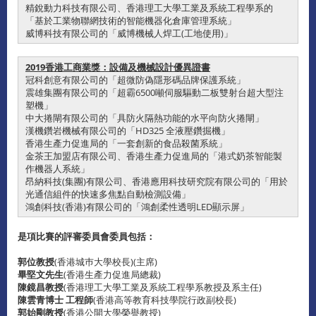
精銳動力科技有限公司、香港理工大學工業及系統工程學系的
「基於工業物聯網技術的智能機器化倉庫管理系統」
威博科技有限公司的「威博機械人焊工(工地使用)」
2019香港工商業獎：設備及機械設計優異證書
冠科創意有限公司的「超微防偽隱形碼品牌保護系統」
震雄集團有限公司的「超霸6500噸伺服驅動二板雙射台超大型注
塑機」
中大捲閘有限公司的「具防火隔熱功能的水平向防火捲閘」
漢機鑽岩機械有限公司的「HD325 全液壓鑽掘機」
香港生產力促進局的「一套創新的食品殺菌系統」
金茶王加盟店有限公司、香港生產力促進局的「港式奶茶智能製
作機器人系統」
昂納科技(集團)有限公司、香港應用科技研究院有限公司的「用於
光通信組件的快速多焦點自動檢測設備」
鴻創科技(香港)有限公司的「鴻創柔性透明LED顯示屏」
是項比賽的評審委員會委員包括：
郭位教授
(香港城巿大學校長)(主席)
畢堅文先生
(香港生產力促進局總裁)
陳鏡昌教授
(香港理工大學工業及系統工程學系教授及系主任)
陳雲青博士 工程師
(香港高等教育科技學院行政副校長)
郭始剛教授
(香港公開大學榮譽教授)