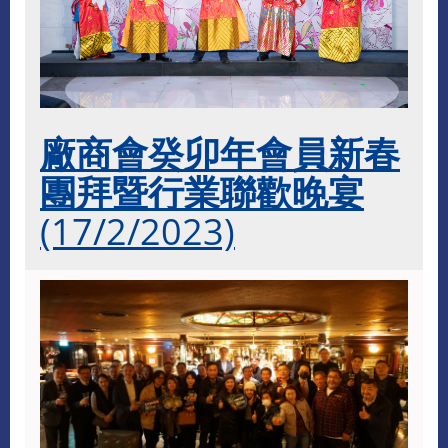
廠商會癸卯年會員新春
團拜暨行業聯歡晚宴
(17/2/2023)