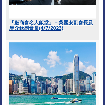
「廠商會名人飯堂」－吳國安副會長及
馬介欽副會長(4/7/2023)