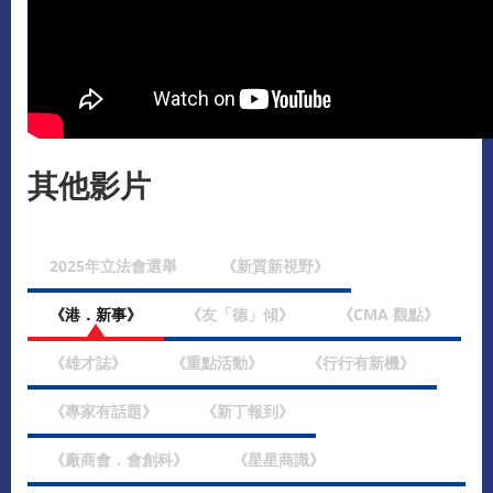
其他影片
2025年立法會選舉
《新質新視野》
《港．新事》
《友「德」傾》
《CMA 觀點》
《雄才誌》
《重點活動》
《行行有新機》
《專家有話題》
《新丁報到》
《廠商會．會創科》
《星星商識》