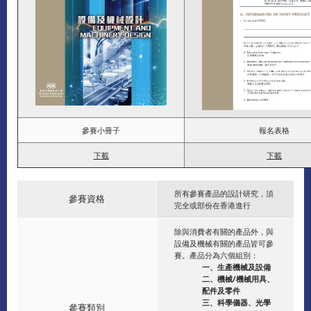
參賽小冊子
報名表格
下載
下載
所有參賽產品的設計研究，須
參賽資格
完全或部份在香港進行
除與消費者有關的產品外，與
設備及機械有關的產品皆可參
賽。產品分為六個組別：
一、生產機械及設備
二、機械/機械用具、
配件及零件
三、科學儀器、光學
參賽類別