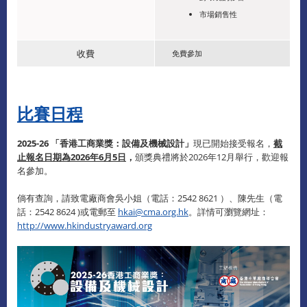
市場銷售性
收費
免費參加
比賽日程
2025-26 「香港工商業獎：設備及機械設計」
現已開始接受報名，
截
止報名日期為2026年6月5日
，
頒獎典禮將於2026年12月舉行，歡迎報
名參加。
倘有查詢，請致電廠商會吳小姐（電話：2542 8621 ）、陳先生（電
話：2542 8624 )或電郵至
hkai@cma.org.hk
。詳情可瀏覽網址：
http://www.hkindustryaward.org