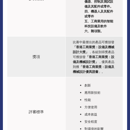
儀器、控制及測試設
備及其配件或零件。
四、機器人及其配件
或零件
五、工商業用的智能
科技設備及軟件
六、雜項類。
比賽中最傑出的產品可獲頒發
「香港工商業獎：設備及機械
設計大獎」
，各組別得獎產品
獎項
可獲頒發
「香港工商業獎：設
備及機械設計獎」
，優異產品
則獲
「香港工商業獎：設備及
機械設計優異證書
」。
創新
應用新技術
性能
方便使用
評審標準
成本效益
安全程度
對環境的影響