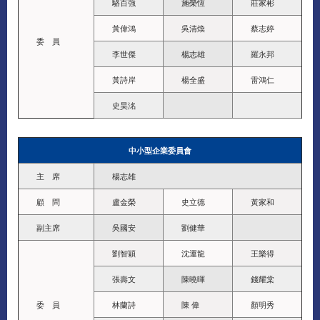
駱百強
施榮恆
莊家彬
黃偉鴻
吳清煥
蔡志婷
委 員
李世傑
楊志雄
羅永邦
黃詩岸
楊全盛
雷鴻仁
史昊洺
中小型企業委員會
主 席
楊志雄
顧 問
盧金榮
史立德
黃家和
副主席
吳國安
劉健華
劉智穎
沈運龍
王樂得
張壽文
陳曉暉
錢耀棠
委 員
林蘭詩
陳 偉
顏明秀