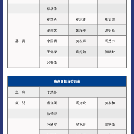
蔡承偉
楊華勇
楊志雄
鄭文彪
張壽文
鄧錦添
洪明基
委 員
李國明
黃友輝
馬楚力
王偉樑
龐超貽
陳曦齡
呂樂偉
廠商會投資委員會
主 席
李慧芬
顧 問
盧金榮
馬介欽
黃家和
徐晉暉
吳國安
梁兆賢
陳家偉