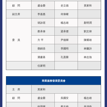
顧 問
盧金榮
史立德
黃家和
副主席
李嘉惠
何偉權
胡詠琚
楊志雄
顏明潤
蔡承偉
梁承傑
劉文煒
委 員
方 平
尹德輝
陳耀雄
鄧錦添
李國明
林蘭詩
潘慶基
孔憲榮
林志強
任家明
商業服務發展委員會
主 席
黃家和
顧 問
盧金榮
吳國安
楊志雄
徐晉暉
蔡志婷
吳清煥