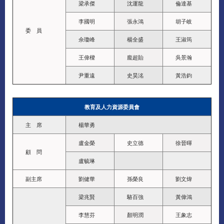
梁承傑
沈運龍
倫達基
李國明
張永鴻
胡子岐
委 員
佘瓊峰
楊全盛
王淑筠
王偉樑
龐超貽
吳景瀚
尹重遠
史昊洺
黃浩鈞
教育及人力資源委員會
主 席
楊華勇
盧金榮
史立德
徐晉暉
顧 問
盧毓琳
副主席
劉健華
孫榮良
劉文煒
梁兆賢
駱百強
黃偉鴻
李慧芬
顏明潤
王象志