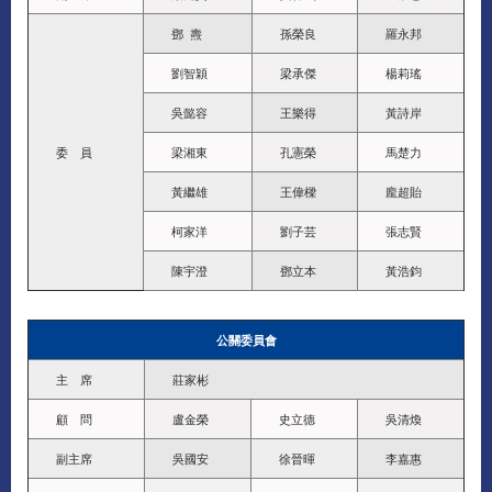
鄧 燾
孫榮良
羅永邦
劉智穎
梁承傑
楊莉瑤
吳懿容
王樂得
黃詩岸
委 員
梁湘東
孔憲榮
馬楚力
黃繼雄
王偉樑
龐超貽
柯家洋
劉子芸
張志賢
陳宇澄
鄧立本
黃浩鈞
公關委員會
主 席
莊家彬
顧 問
盧金榮
史立德
吳清煥
副主席
吳國安
徐晉暉
李嘉惠