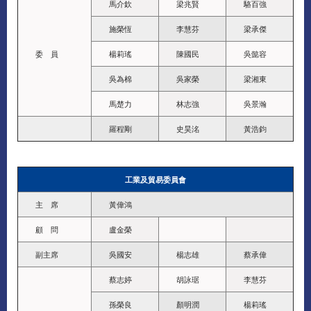
馬介欽
梁兆賢
駱百強
施榮恆
李慧芬
梁承傑
委 員
楊莉瑤
陳國民
吳懿容
吳為棉
吳家榮
梁湘東
馬楚力
林志強
吳景瀚
羅程剛
史昊洺
黃浩鈞
工業及貿易委員會
主 席
黃偉鴻
顧 問
盧金榮
副主席
吳國安
楊志雄
蔡承偉
蔡志婷
胡詠琚
李慧芬
孫榮良
顏明潤
楊莉瑤