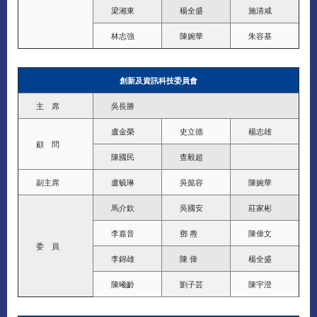
梁湘東
楊全盛
施清咸
林志強
陳婉華
朱容基
創新及資訊科技委員會
主 席
吳長勝
盧金榮
史立德
楊志雄
顧 問
陳國民
查毅超
副主席
盧毓琳
吳懿容
陳婉華
馬介欽
吳國安
莊家彬
李嘉音
鄧 燾
陳偉文
委 員
李錦雄
陳 偉
楊全盛
陳曦齡
劉子芸
陳宇澄