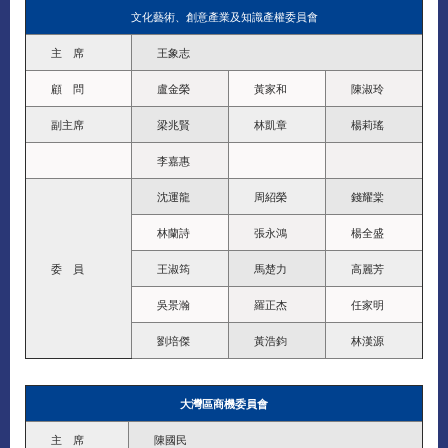
文化藝術、創意產業及知識產權委員會
主 席
王象志
顧 問
盧金榮
黃家和
陳淑玲
副主席
梁兆賢
林凱章
楊莉瑤
李嘉惠
沈運龍
周紹榮
錢耀棠
林蘭詩
張永鴻
楊全盛
委 員
王淑筠
馬楚力
高麗芳
吳景瀚
羅正杰
任家明
劉培傑
黃浩鈞
林漢源
大灣區商機委員會
主 席
陳國民