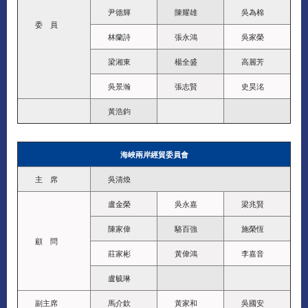
尹德輝
陳耀雄
吳為棉
委 員
林蘭詩
張永鴻
吳家榮
梁湘東
楊全盛
高麗芳
吳景瀚
張志賢
史昊洺
黃浩鈞
海峽兩岸經貿委員會
主 席
吳清煥
盧金榮
吳永嘉
梁兆賢
陳家偉
駱百強
施榮恆
顧 問
莊家彬
黃偉鴻
李嘉音
盧毓琳
副主席
馬介欽
黃家和
吳國安