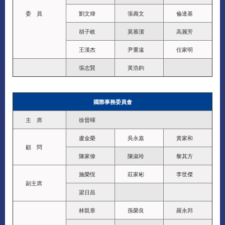
委 員
劉文煒
張壽文
倫達基
胡子岐
莫慕潔
高麗芳
王漢杰
尹重遠
任家明
張志賢
黃浩鈞
國際事務委員會
主 席
徐晉暉
盧金榮
吳永嘉
黃家和
顧 問
陳家偉
陳淑玲
黎其方
施榮恆
莊家彬
李世傑
副主席
梁日昌
林凱章
孫榮良
羅永邦