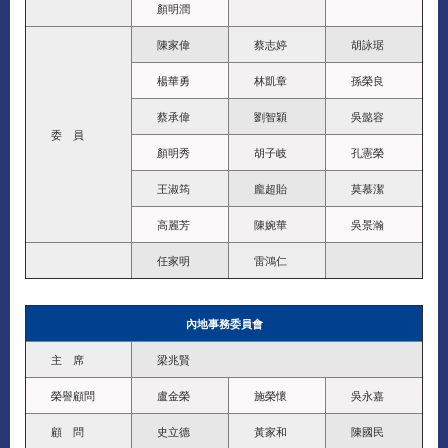
顏明潤
陳家偉
蔡志婷
胡詠琚
楊華勇
林凱章
孫榮良
蔡承偉
劉智穎
吳懿容
委 員
顏明秀
胡子岐
孔憲榮
王淑筠
龐超貽
莫慕潔
高麗芳
陳婉華
吳景瀚
任家明
雷鴻仁
內地事務委員會
主 席
梁兆賢
榮譽顧問
盧金榮
施榮懷
吳永嘉
顧 問
史立德
黃家和
陳國民