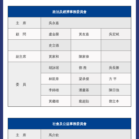
政治及經濟事務委員會
主 席
吳永嘉
顧 問
盧金榮
黃友嘉
吳宏斌
史立德
副主席
黃家和
陳家偉
胡詠琚
鄧 燾
吳長勝
林凱章
梁承傑
方 平
委 員
李錦雄
潘慶基
陳日強
黃繼雄
龐超貽
鄧立本
社會及公益事務委員會
主 席
馬介欽