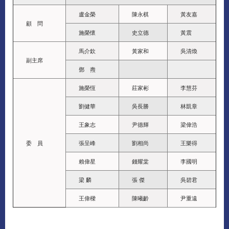
盧金榮
陳永棋
黃友嘉
顧 問
施榮懷
史立德
黃震
馬介欽
黃家和
吳清煥
副主席
鄧 燾
施榮恆
莊家彬
李慧芬
劉健華
吳長勝
林凱章
王象志
尹德輝
梁偉浩
委 員
張呈峰
劉相尚
王樂得
賴偉星
錢耀棠
李國明
梁 麟
張 傑
吳碧君
王偉樑
陳曦齡
尹重遠