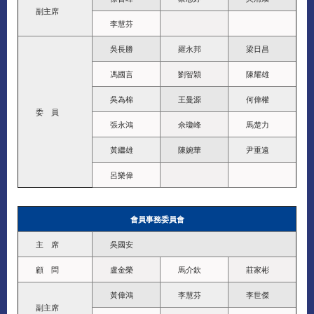
副主席
李慧芬
吳長勝
羅永邦
梁日昌
馮國言
劉智穎
陳耀雄
吳為棉
王曼源
何偉權
委 員
張永鴻
佘瓊峰
馬楚力
黃繼雄
陳婉華
尹重遠
呂樂偉
會員事務委員會
主 席
吳國安
顧 問
盧金榮
馬介欽
莊家彬
黃偉鴻
李慧芬
李世傑
副主席