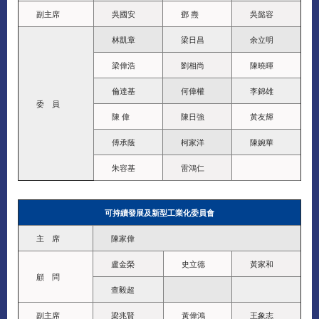
副主席
吳國安
鄧 燾
吳懿容
林凱章
梁日昌
余立明
梁偉浩
劉相尚
陳曉暉
倫達基
何偉權
李錦雄
委 員
陳 偉
陳日強
黃友輝
傅承蔭
柯家洋
陳婉華
朱容基
雷鴻仁
可持續發展及新型工業化委員會
主 席
陳家偉
盧金榮
史立德
黃家和
顧 問
查毅超
副主席
梁兆賢
黃偉鴻
王象志