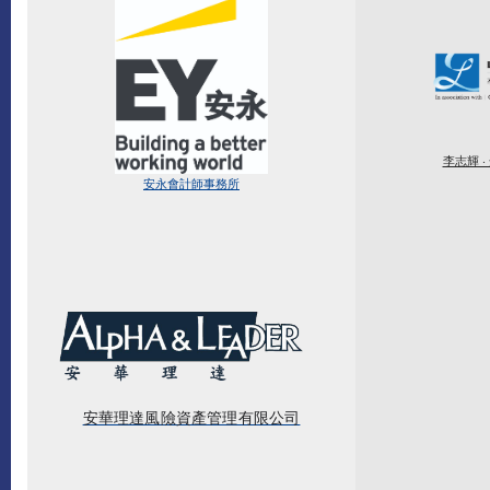
李志輝 
安永會計師事務所
安華理達風險資產管理有限公司