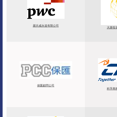
羅兵咸永道有限公司
大唐投
保匯顧問公司
科孚商