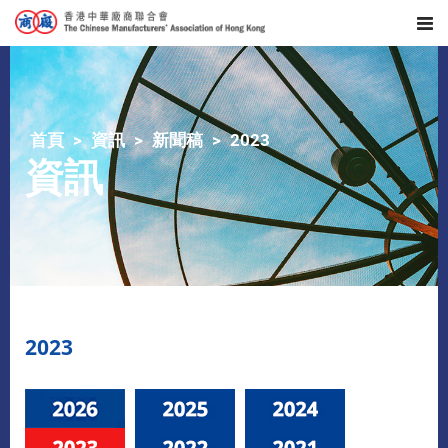
首頁
資訊
新聞稿
2023
資訊
2023