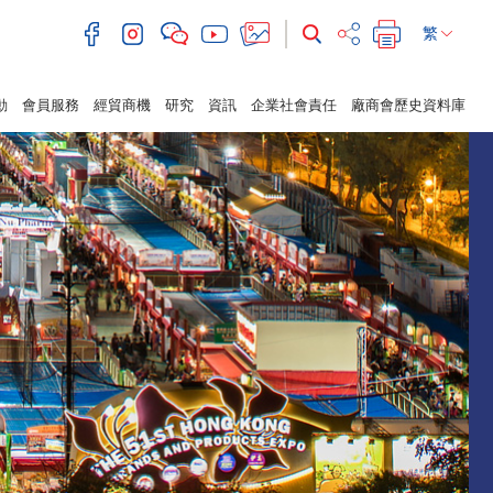
繁
動
會員服務
經貿商機
研究
資訊
企業社會責任
廠商會歷史資料庫