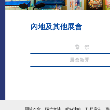
內地及其他展會
背 
展會新
關於本會
職位空缺
網站連結
刊登廣告
聯