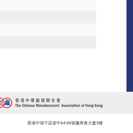
香港中環干諾道中64-66號廠商會大廈5樓