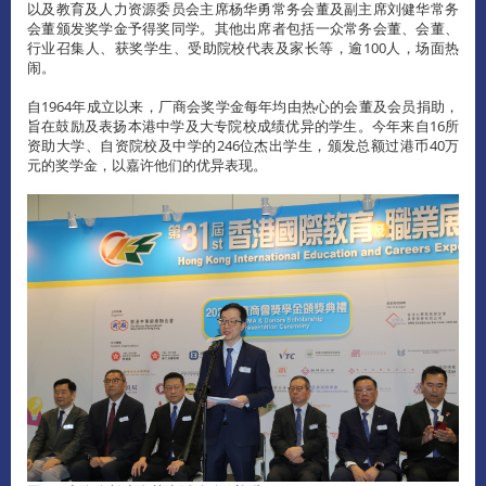
以及教育及人力资源委员会主席杨华勇常务会董及副主席刘健华常务
会董颁发奖学金予得奖同学。其他出席者包括一众常务会董、会董、
行业召集人、获奖学生、受助院校代表及家长等，逾100人，场面热
闹。
自1964年成立以来，厂商会奖学金每年均由热心的会董及会员捐助，
旨在鼓励及表扬本港中学及大专院校成绩优异的学生。今年来自16所
资助大学、自资院校及中学的246位杰出学生，颁发总额过港币40万
元的奖学金，以嘉许他们的优异表现。