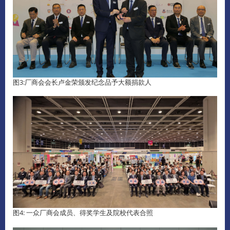
图3:厂商会会长卢金荣颁发纪念品予大额捐款人
​图4: 一众厂商会成员、得奖学生及院校代表合照