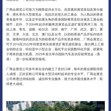
厂商会展览公司致力为顾客提供全方位、高质素的展览策划及筹办服
务，擅长举办大型展览会，包括历史悠久的工展会、为人熟识的香港
美食嘉年华，以及近年崭露头角的香港国际教育及职业展及工展会购
物节；此外，于2004年起亦积极将其展览会足迹扩展至两岸三地，包
括上海、青岛、成都、哈尔滨、深圳、南宁、广州、武汉、厦门、重
庆、天津、大连、北京、澳门以及台湾，以协助香港产品开拓内地市
场。随着科技的进步及为协助香港产品开拓更多商机，厂商会展览公
司于2016至2022年间更曾将实体展览扩展至虚拟展会，推出网上工展
会协助企业，特别是中小型企业，藉此平台实践数码化升级，抓紧电
子商务的庞大机遇。2025年首次举办国际汽车及供应链博览会（香
港），进一步拓展展览领域。
厂商会展览公司多年来在业内建立了良好口碑，每年的展会都取得骄
人成绩，正好反映公司筹备大型活动时超卓的专业水平。厂商会展览
公司将透过持续创新，诚信和专业服务，致力追求最佳服务水平，取
得更大成就。