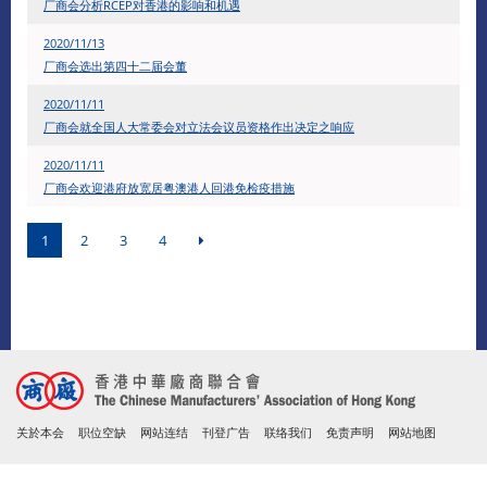
厂商会分析RCEP对香港的影响和机遇
2020/11/13
厂商会选出第四十二届会董
​2020/11/11
厂商会就全国人大常委会对立法会议员资格作出决定之响应
2020/11/11
厂商会欢迎港府放宽居粤澳港人回港免检疫措施
1
2
3
4
关於本会
职位空缺
网站连结
刊登广告
联络我们
免责声明
网站地图