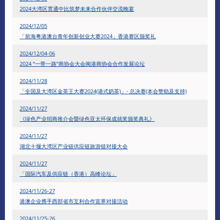
2024大湾区贯通中比筑梦未来合作伙伴交流晚宴
2024/12/05
「前海粤港澳台青年创新创业大赛2024」香港赛区颁奖礼
2024/12/04-06
2024 “一带一路”商协会大会闽港商协会合作发展论坛
2024/11/28
「全国及大湾区金茶王大赛2024(港式奶茶)」- 总决赛(本会赞助及支持)
2024/11/27
《绿色产业招商推介会暨绿色亚太环保成就奖颁奖典礼》
2024/11/27
湖北十堰大湾区产业链供应链旅游链对接大会
2024/11/27
「国际汽车及供应链（香港）高峰论坛」
2024/11/26-27
港澳企业携手西部省市互利合作宣界对接活动
2024/11/25-26