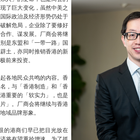
出现了巨大变化，虽然中美之
但国际政治及经济形势仍处于
、破解危局，企业除了要修好
寻合作、谋发展。厂商会将继
特别是东盟和「一带一路」国
疆辟土，亦同时推销香港的新
极前来投资。
起各地民众共鸣的内容。香
闻名，与「香港制造」和「香
本港重要的「软实力」，也是
名片」。厂商会将继续与香港
地域品牌形象。
的港商们早已把目光放在
经济将有望重拾增速，为了抓