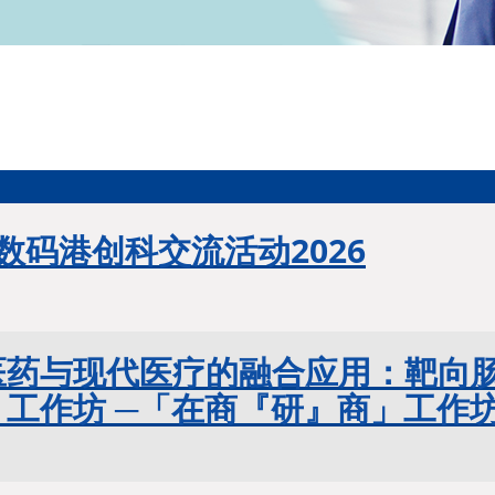
数码港创科交流活动2026
医药与现代医疗的融合应用：靶向
」工作坊 ─「在商『研』商」工作