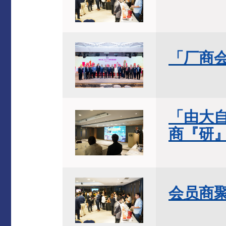
「
厂商会
「由大
商『研
会员商聚（