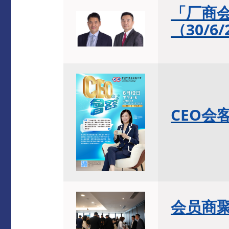
「厂商
（
30/6/
CEO
会
会员商