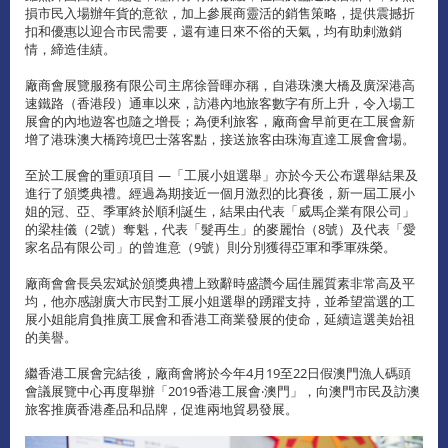
損市民入場辦年貨的意欲，加上參展商靈活的銷售策略，提供震撼折
扣和優惠以迎合市民需要，還有連日來不俗的天氣，均有助剌激銷
情，締造佳績。
廠商會展覽服務有限公司主席徐晉暉亦稱，自港珠澳大橋及廣深港高
速鐵路（香港段）通車以來，訪港內地旅客數字有所上升，令入場工
展會的內地遊客也隨之增長；為便利旅客，廠商會早前更在工展會新
增了港珠澳大橋跨境巴士落客點，接送旅客由珠海直達工展會會場。
至於工展會的重頭項目 —「工展小姐選舉」亦於今天公布選舉結果及
進行了頒獎典禮。經過為期接近一個月激烈的比賽後，新一屆工展小
姐的冠、亞、季軍終於順利誕生，結果由代表「威馬企業有限公司」
的梁桂儀（2號）奪魁，代表「髮再生」的麥麗怡（8號）及代表「愛
家名品有限公司」的曾進意（9號）則分別獲得亞軍和季軍殊榮。
廠商會會長吳宏斌於頒獎典禮上致辭時盛讚今屆佳麗質素非常高及平
均，他亦感謝廣大市民對工展小姐選舉的踴躍支持，並希望當選的工
展小姐能肩負推廣工展會和香港工商業發展的使命，延續這選美始祖
的美譽。
繼香港工展會完結後，廠商會將於今年4月19至22日假澳門漁人碼頭
會議展覽中心再度舉辦「2019香港工展會‧澳門」，向澳門市民及訪澳
旅客推廣香港產品和品牌，促進兩地貿易發展。