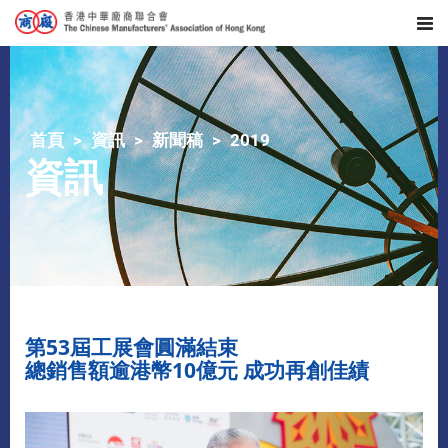
首頁
資訊
新聞稿
2019
資訊
第53屆工展會圓滿結束
總銷售額逾港幣10億元 成功再創佳績