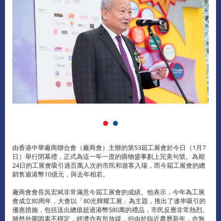
由香港中華廠商聯合會（廠商會）主辦的第53屆工展會於今日（1月7
日）舉行閉幕禮，正式為這一年一度的購物盛事劃上完美句號。為期
24日的工展會吸引過百萬人次的市民和遊客入場，而今屆工展會的總
銷售逾港幣10億元，與去年相若。
廠商會會長吳宏斌非常滿意今屆工展會的成績。他表示，今年為工展
會成立80周年，大會以「80光輝耀工展」為主題，推出了連串吸引的
優惠措施，包括送出總值超過港幣580萬的禮品，市民反應非常熱烈。
雖然外圍因素不穩定，經濟亦有所放緩，但由於臨近農曆新年，亦無