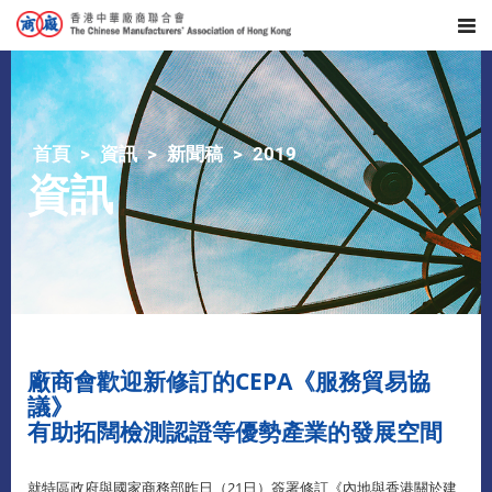
首頁
資訊
新聞稿
2019
資訊
廠商會歡迎新修訂的CEPA《服務貿易協
議》
有助拓闊檢測認證等優勢產業的發展空間
就特區政府與國家商務部昨日（21日）簽署修訂《內地與香港關於建