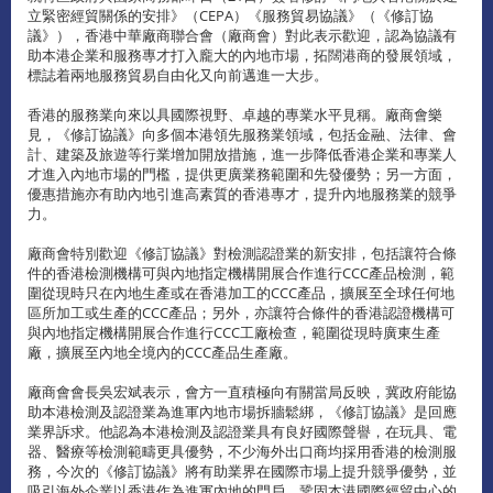
立緊密經貿關係的安排》（CEPA）《服務貿易協議》（《修訂協
議》），香港中華廠商聯合會（廠商會）對此表示歡迎，認為協議有
助本港企業和服務專才打入龐大的內地市場，拓闊港商的發展領域，
標誌着兩地服務貿易自由化又向前邁進一大步。
香港的服務業向來以具國際視野、卓越的專業水平見稱。廠商會樂
見，《修訂協議》向多個本港領先服務業領域，包括金融、法律、會
計、建築及旅遊等行業增加開放措施，進一步降低香港企業和專業人
才進入內地市場的門檻，提供更廣業務範圍和先發優勢；另一方面，
優惠措施亦有助內地引進高素質的香港專才，提升內地服務業的競爭
力。
廠商會特別歡迎《修訂協議》對檢測認證業的新安排，包括讓符合條
件的香港檢測機構可與內地指定機構開展合作進行CCC產品檢測，範
圍從現時只在內地生產或在香港加工的CCC產品，擴展至全球任何地
區所加工或生產的CCC產品；另外，亦讓符合條件的香港認證機構可
與內地指定機構開展合作進行CCC工廠檢查，範圍從現時廣東生產
廠，擴展至內地全境內的CCC產品生產廠。
廠商會會長吳宏斌表示，會方一直積極向有關當局反映，冀政府能協
助本港檢測及認證業為進軍內地市場拆牆鬆綁，《修訂協議》是回應
業界訴求。他認為本港檢測及認證業具有良好國際聲譽，在玩具、電
器、醫療等檢測範疇更具優勢，不少海外出口商均採用香港的檢測服
務，今次的《修訂協議》將有助業界在國際市場上提升競爭優勢，並
吸引海外企業以香港作為進軍內地的門戶，鞏固本港國際經貿中心的