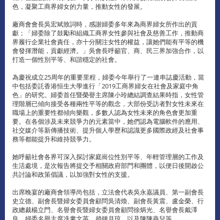
色，凝聚工商界婦女的力量，推動女性的發展。
廠商會會長吳宏斌致詞時，感謝婦委多年來為商界婦女所作出的貢
獻；「婦委除了鼓勵和組織工商界女性參與社會及慈善工作，推動商
界履行企業社會責任，亦十分關注女性的權益，讓她們能有平等的機
會發揮潛能，貢獻經濟。」吳會長呼籲官、商、民三界加強合作，以
打造一個性別平等、和諧穩定的社會。
為慶祝成立25周年的重要里程，婦委今年舉行了一連串誌慶活動，當
中包括委託香港恒生大學進行「2019工商界婦女在社會及家庭中角
色」的研究。婦委首任暨榮譽主席陳小玲總結調查結果時指，女性管
理階層已傾向接受各種兩性平等的觀念，大部份受訪者對女性未來在
職場上的重要性都傾向樂觀，多數人認為女性未來的角色會更加重
要。在各個涉及未來競爭力的元素當中，她們認為電腦軟件的應用、
社交媒介等新傳播技術、提升個人學歷和認識更多國際政經及社會事
務等都能提升和維持競爭力。
她呼籲社會各界可深入探討家庭崗位性別平等、年輕管理層的工作及
生活處境，是次報告將提交予相關政府部門和團體，以便日後開啟公
共討論和政策倡議，以加強對女性的支援。
出席晚宴的廠商會領導尚包括，立法會代表吳永嘉議員、第一副會長
史立德、副會長暨婦女委員會顧問吳清煥、副會長黃震、盧金榮、行
政總裁楊立門、名譽會長暨婦女委員會顧問徐炳光、名譽會長戴澤
良，婦委名譽主席冼婁文英、趙鍾月琼，以及陳陳燕兒等。