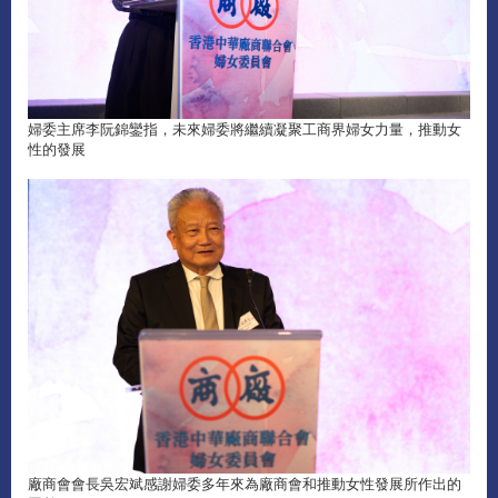
婦委主席李阮錦鑾指，未來婦委將繼續凝聚工商界婦女力量，推動女
性的發展
廠商會會長吳宏斌感謝婦委多年來為廠商會和推動女性發展所作出的