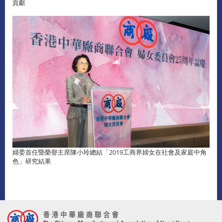
貢獻
婦委首任暨榮譽主席陳小玲總結「2019工商界婦女在社會及家庭中角
色」研究結果