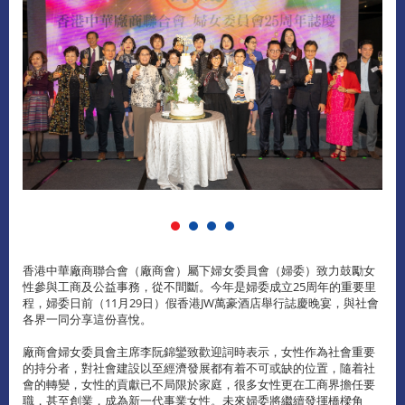
香港中華廠商聯合會（廠商會）屬下婦女委員會（婦委）致力鼓勵女
性參與工商及公益事務，從不間斷。今年是婦委成立25周年的重要里
程，婦委日前（11月29日）假香港JW萬豪酒店舉行誌慶晚宴，與社會
各界一同分享這份喜悅。
廠商會婦女委員會主席李阮錦鑾致歡迎詞時表示，女性作為社會重要
的持分者，對社會建設以至經濟發展都有着不可或缺的位置，隨着社
會的轉變，女性的貢獻已不局限於家庭，很多女性更在工商界擔任要
職，甚至創業，成為新一代事業女性。未來婦委將繼續發揮橋樑角