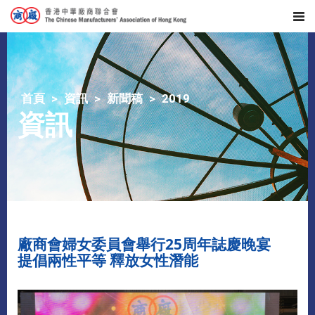
首頁
資訊
新聞稿
2019
資訊
廠商會婦女委員會舉行25周年誌慶晚宴
提倡兩性平等 釋放女性潛能