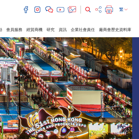
繁
動
會員服務
經貿商機
研究
資訊
企業社會責任
廠商會歷史資料庫