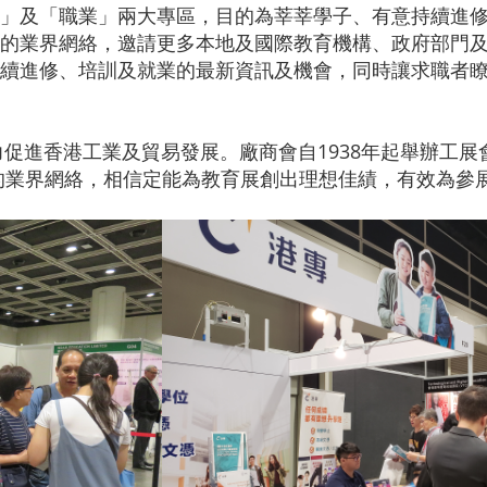
」及「職業」兩大專區，目的為莘莘學子、有意持續進
的業界網絡，邀請更多本地及國際教育機構、政府部門
續進修、培訓及就業的最新資訊及機會，同時讓求職者
力促進香港工業及貿易發展。廠商會自1938年起舉辦工
的業界網絡，相信定能為教育展創出理想佳績，有效為參