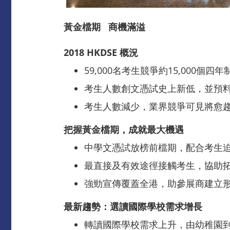
黃金檔期
商機滿溢
2018 HKDSE 概
況
59,000名考生競爭約15,000個
考生人數創文憑試史上新低，並預
考生人數減少，業界競爭可見將愈
把握黃金檔期，成就最大機遇
中學文憑試放榜前檔期，配合考生
最直接及有效途徑接觸考生，協助
強勁宣傳覆蓋全港，助參展商建立
最新趨勢：選讀國際學校需求增長
轉讀國際學校需求上升，由幼稚園