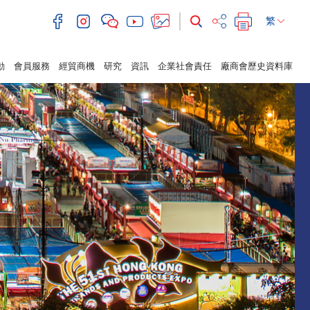
繁
動
會員服務
經貿商機
研究
資訊
企業社會責任
廠商會歷史資料庫