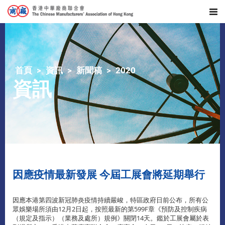
首頁
資訊
新聞稿
2020
資訊
因應疫情最新發展 今屆工展會將延期舉行
因應本港第四波新冠肺炎疫情持續嚴峻，特區政府日前公布，所有公
眾娛樂場所須由12月2日起，按照最新的第599F章《預防及控制疾病
（規定及指示）（業務及處所）規例》關閉14天。鑑於工展會屬於表