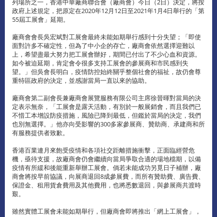
列場所之一，香港中華廠商聯合會（廠商會）今日（2日）決定，將按
政府上述規定，把原定在2020年12月12日至2021年1月4日舉行的「第
55屆工展會」延期。
廠商會會長吳宏斌對工展會最終未能如期舉行感到十分失望；「即使
面對許多不確定性，但為了中小企的存亡，廠商會依然選擇迎難以
上，希望盡最大努力把工展會辦好，期間已付出了不少心血和資源。
如今被迫延期，肯定會令很多支持工展會的參展商和市民感到失
望。」但吳會長明白，疫情防控始終關乎整個社會的福祉，故仍會尊
重特區政府的決定，並感謝當局一直以來的協助。
廠商會第二副會長兼廠商會展覽服務有限公司主席徐晉暉對當局的決
定表示無奈，「工展會是露天活動，有別於一般展銷會，而且我們已
不惜工本增設防疫措施，風險已降到最低，但鑑於當局的決定，我們
也別無選擇。」他亦向受影響的300多家參展商、贊助商、承建商和所
有服務提供者致歉。
香港百業連月來飽受疫情和各項社交距離措施衝擊，正面臨經營危
機，亟待支援，故廠商會仍會繼續向當局爭取合適的場地檔期，以備
疫情有所緩和後能重新舉辦工展會。倘若未能成功另覓日子補辦，廠
商會將按早前協議，向展商退回8成參展費，而所有贊助費、廣告費、
保證金、租用貨倉費用及其他費用，也將悉數退回，與參展商共渡時
艱。
雖然實體工展會未能如期舉行，但廠商會即將推出「網上工展會」，