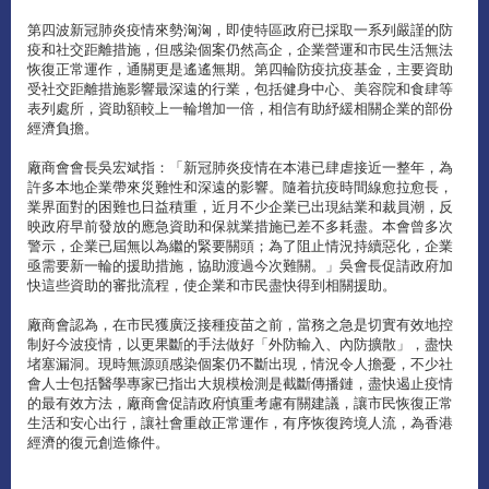
第四波新冠肺炎疫情來勢洶洶，即使特區政府已採取一系列嚴謹的防
疫和社交距離措施，但感染個案仍然高企，企業營運和市民生活無法
恢復正常運作，通關更是遙遙無期。第四輪防疫抗疫基金，主要資助
受社交距離措施影響最深遠的行業，包括健身中心、美容院和食肆等
表列處所，資助額較上一輪增加一倍，相信有助紓緩相關企業的部份
經濟負擔。
廠商會會長吳宏斌指：「新冠肺炎疫情在本港已肆虐接近一整年，為
許多本地企業帶來災難性和深遠的影響。隨着抗疫時間線愈拉愈長，
業界面對的困難也日益積重，近月不少企業已出現結業和裁員潮，反
映政府早前發放的應急資助和保就業措施已差不多耗盡。本會曾多次
警示，企業已屆無以為繼的緊要關頭；為了阻止情況持續惡化，企業
亟需要新一輪的援助措施，協助渡過今次難關。」吳會長促請政府加
快這些資助的審批流程，使企業和市民盡快得到相關援助。
廠商會認為，在市民獲廣泛接種疫苗之前，當務之急是切實有效地控
制好今波疫情，以更果斷的手法做好「外防輸入、內防擴散」，盡快
堵塞漏洞。現時無源頭感染個案仍不斷出現，情況令人擔憂，不少社
會人士包括醫學專家已指出大規模檢測是截斷傳播鏈，盡快遏止疫情
的最有效方法，廠商會促請政府慎重考慮有關建議，讓市民恢復正常
生活和安心出行，讓社會重啟正常運作，有序恢復跨境人流，為香港
經濟的復元創造條件。