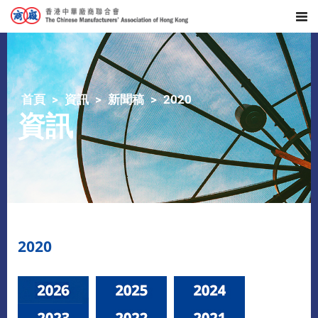
首頁
資訊
新聞稿
2020
資訊
2020