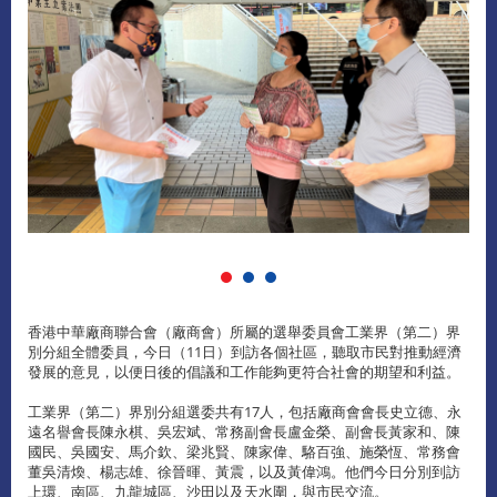
香港中華廠商聯合會（廠商會）所屬的選舉委員會工業界（第二）界
別分組全體委員，今日（11日）到訪各個社區，聽取市民對推動經濟
發展的意見，以便日後的倡議和工作能夠更符合社會的期望和利益。
工業界（第二）界別分組選委共有17人，包括廠商會會長史立德、永
遠名譽會長陳永棋、吳宏斌、常務副會長盧金榮、副會長黃家和、陳
國民、吳國安、馬介欽、梁兆賢、陳家偉、駱百強、施榮恆、常務會
董吳清煥、楊志雄、徐晉暉、黃震，以及黃偉鴻。他們今日分別到訪
上環、南區、九龍城區、沙田以及天水圍，與市民交流。