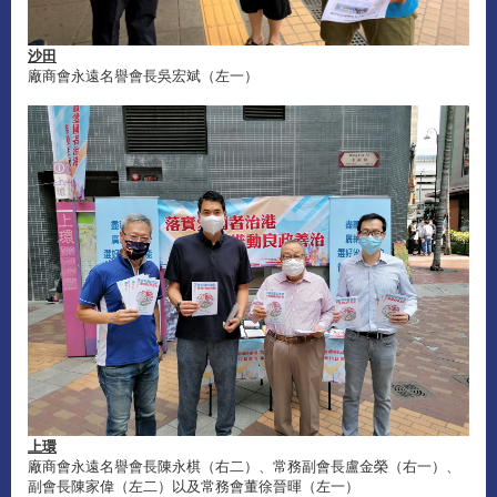
沙田
廠商會永遠名譽會長吳宏斌（左一）
上環
廠商會永遠名譽會長陳永棋（右二）、常務副會長盧金榮（右一）、
副會長陳家偉（左二）以及常務會董徐晉暉（左一）