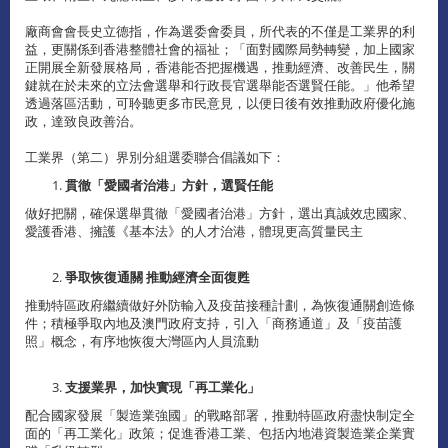
廠商會會長史立德指，作為選委會委員，所代表的不僅是工業界的利
益，更關係到香港整體社會的福祉；「面對國際局勢轉變，加上國家
正開展全新發展格局，香港能否把握機遇，推動經濟、改善民生，關
鍵就在於未來的立法會選舉和行政長官選舉能否選賢任能。」他希望
透過落區活動，可聆聽更多市民意見，以便日後有效推動政府優化施
政，達致良政善治。
工業界（第二）界別分組選委聯合倡議如下：
貫徹「愛國者治港」方針，選賢任能
做好把關，確保選舉貫徹「愛國者治港」方針，選出真誠效忠國家、
愛護香港、擁護《基本法》的人才治港，體現更高質量民主
爭取恢復通關
推動經濟全面復甦
推動特區政府繼續做好外防輸入及疫苗接種計劃，為恢復通關創造條
件；積極爭取內地及澳門政府支持，引入「商務通道」及「疫苗護
照」概念，有序地恢復大灣區內人員流動
支援業界，加快實現「再工業化」
配合國家發展「製造業強國」的戰略部署，推動特區政府盡快制定全
面的「再工業化」政策；促進香港工業、包括內地港資製造業企業實