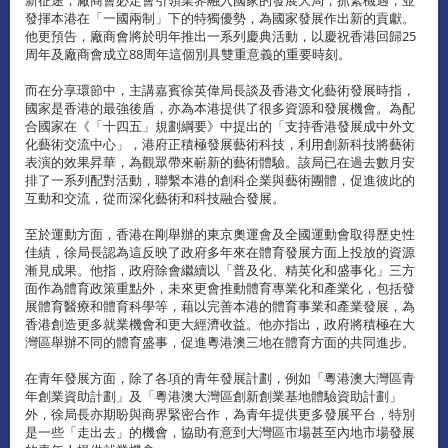
發揮本港在「一國兩制」下的特獨優勢，為國家發展作出新的貢獻。
他更預告，廠商會將於明年推出一系列慶典活動，以慶祝香港回歸25
周年及廠商會成立88周年這個別具雙重意義的重要時刻。
而在分享環節中，主講嘉賓徐英偉局長談及香港文化藝術發展時指，
國家是香港的最強後盾，亦為本港提供了很多資源和發展機會。為配
合國家在《「十四五」規劃綱要》中提出的「支持香港發展成中外文
化藝術交流中心」，港府正積極發展藝術科技，利用創新科技將藝術
表演的效果昇華，為觀眾帶來嶄新的藝術體驗。該局已在過去數月安
排了一系列配對活動，聯繫本港的創科企業與藝術團體，促進彼此的
互動和交流，從而深化藝術和科技融合發展。
至於運動方面，香港在剛舉辦的東京奧運會及全國運動會取得歷史性
佳績，徐局長認為這反映了政府多年來在體育發展方面上投放的資源
漸見成果。他指，政府除會繼續以「普及化、精英化和盛事化」三方
面作為體育政策重點外，未來更會推動體育專業化和產業化，包括發
展體育醫療和體育科學等，藉以完善本港的體育事業和產業發展，為
香港創造更多就業機會和更大經濟收益。他亦指出，政府將積極在大
灣區舉辦不同的體育盛事，促進粵港澳三地在體育方面的共同進步。
在青年發展方面，除了各項的青年發展計劃，例如「粵港澳大灣區青
年創業資助計劃」及「粵港澳大灣區創新創業基地體驗資助計劃」
外，徐局長亦期盼與商界緊密合作，為青年提供更多發展平台，特別
是一些「走出去」的機會，協助有意到大灣區市場甚至內地市場發展