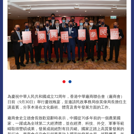
為慶祝中華人民共和國成立72周年，香港中華廠商聯合會（廠商會）
日前（9月30日）舉行慶祝晚宴，並邀請民政事務局徐英偉局長擔任主
講嘉賓，分享本港在文化藝術、體育及青年發展方面的工作。
廠商會史立德會長致歡迎辭時表示，中國從70多年前的一個農業國
家，一躍成為全球第二大經濟體，並在經濟、科技、外交、軍事等範
疇取得豐碩成果，發展成就絕對有目共睹。國家正踏上高質量發展的
新征途，廠商會必定會引領業界融入國家的發展大局，抓緊機遇，並