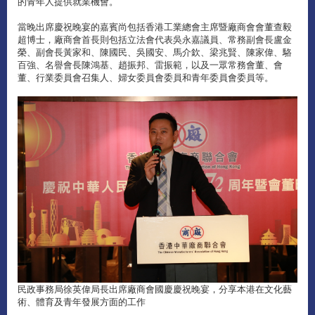
的青年人提供就業機會。
當晚出席慶祝晚宴的嘉賓尚包括香港工業總會主席暨廠商會會董查毅
超博士，廠商會首長則包括立法會代表吳永嘉議員、常務副會長盧金
榮、副會長黃家和、陳國民、吳國安、馬介欽、梁兆賢、陳家偉、駱
百強、名譽會長陳鴻基、趙振邦、雷振範，以及一眾常務會董、會
董、行業委員會召集人、婦女委員會委員和青年委員會委員等。
民政事務局徐英偉局長出席廠商會國慶慶祝晚宴，分享本港在文化藝
術、體育及青年發展方面的工作