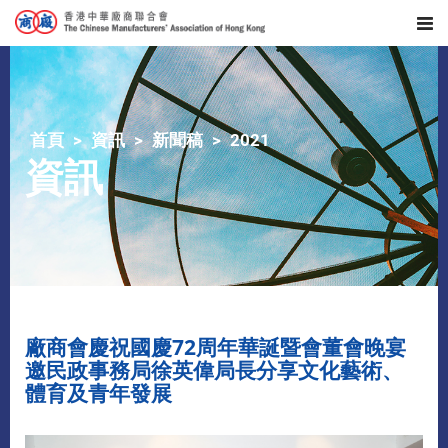
首頁
資訊
新聞稿
2021
資訊
廠商會慶祝國慶72周年華誕暨會董會晚宴
邀民政事務局徐英偉局長分享文化藝術、
體育及青年發展