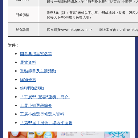
最後一天開放時間為上午11時至晚上8時（結束前1小時停止
港幣8元（註：身高1米或以下小童、65歲或以上長者、殘
門券價格
於每天下午6時後可免費入場）
展會詳情
官方網頁www.hkbpe.com.hk、「網上工展會」online.hk
附件：
開幕典禮嘉賓名單
展覽資料
重點節目及主題活動
購物優惠
銀聯即減活動
「工展55 ‧驚喜5重奏」簡介
工展小姐選舉簡介
工展小姐選舉候選人資料
「第55屆工展會」場地平面圖