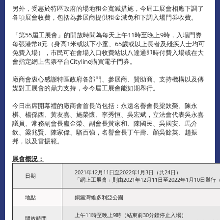
另外，受惠於特區政府的場地租金寬減措施，今屆工展會相應下調了
各項展會收費，包括為參展商提供租金減免和下調入場門券收費。
「第55屆工展會」的開放時間為每天上午11時至晚上9時，入場門券
每張港幣8元（身高1米或以下小童、65歲或以上長者及殘疾人士均可
免費入場），市民可在會場入口收費站以八達通即時付費入場或在大
會指定網上售票平台Cityline購買電子門券。
廠商會衷心感謝特區政府各部門、參展商、贊助商、支持機構以及傳
媒對工展會的鼎力支持，令今屆工展會能如期舉行。
今日出席開幕禮的廠商會首長尚包括：永遠名譽會長梁欽榮、陳永
棋、楊孫西、黃友嘉、施榮懷、李秀恒、吳宏斌，立法會代表吳永嘉
議員、常務副會長盧金榮、副會長黃家和、陳國民、吳國安、馬介
欽、梁兆賢、陳家偉、駱百強，名譽會長丁午壽、顏吳餘英、趙振
邦，以及雷振範。
展會概況：
2021年12月11日至2022年1月3日（共24日）
日期
「網上工展會」則由2021年12月11日至2022年1月10日舉行
地點
銅鑼灣維多利亞公園
上午11時至晚上9時（結束前30分鐘停止入場）
開放時間