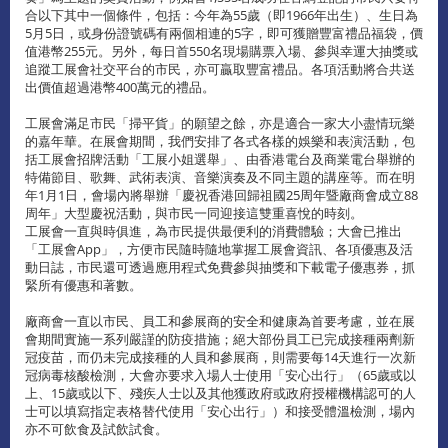
合以下其中一個條件，包括：今年為55歲（即1966年出生）、生日為
5月5日，或身份證號碼有兩個相連的5字，即可獲贈豐富禮品福袋，價
值港幣255元。另外，每日首550名現場購票入場、參與幸運大抽獎或
追蹤工展會社交平台的市民，亦可贏取豐富禮品。各項活動將合共送
出價值超過港幣400萬元的禮品。
工展會滿足市民「掃平貨」的願望之餘，亦是適合一家大小盡情玩樂
的嘉年華。在展會期間，我們安排了各式各樣的娛樂和表演活動，包
括工展會招牌活動「工展小姐選舉」、由香港電台及商業電台舉辦的
特備節目、歌舞、武術表演、音樂演奏及不同主題的講座等。而在明
年1月1日，會場內將舉辦「慶祝香港回歸祖國25周年暨廠商會成立88
周年」大型慶祝活動，與市民一同迎接這雙重喜悅的時刻。
工展會一直與時俱進，為市民提供最便利的消費體驗；大會已推出
「工展會App」，方便市民隨時隨地掌握工展會資訊、各項優惠及活
動日誌，市民還可透過應用程式免費參與抽獎和下載電子優惠券，抓
緊所有優惠和著數。
廠商會一直以市民、員工和參展商的安全和健康為首要考慮，並在展
會期間實施一系列嚴謹的防疫措施；絕大部份員工已完成接種兩劑新
冠疫苗，而仍未完成接種的人員和參展商，則需要每14天進行一次新
冠病毒核酸檢測，大會亦要求入場人士使用「安心出行」（65歲或以
上、15歲或以下、殘疾人士以及其他獲政府或政府授權機構認可的人
士可以填寫指定表格替代使用「安心出行」）和接受體溫檢測，場內
亦不可飲食及試飲試食。