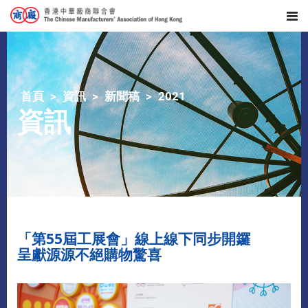
首頁
資訊
新聞稿
2021
資訊
「第55屆工展會」線上線下同步開鑼
呈獻源源不絕購物驚喜