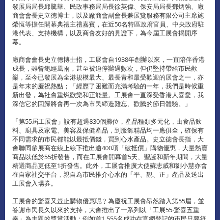
發展局局長邱騰華、民政事務局局長徐英偉、保安局局長鄧炳強、廠
商會會長史立德博士，以及廠商會副會長兼展覽服務有限公司主席施
榮恆等擔任開幕典禮主禮嘉賓，在近50名特區政府官員、中央政府駐
港代表、支持機構，以及商會友好的見證下，為今屆工展會揭開序
幕。
廠商會會長史立德博士指，工展會自1938年創辦以來，一直陪伴香港
成長，雖曾飽經風雨，甚至被迫停辦過數次，但仍堅持帶給市民歡
樂，至今已發展為全港規模最大、最長青和最受歡迎的展會之一，亦
是年末的慶祝熱點；「經歷了困難而充滿考驗的一年，我們是時候重
新出發，為社會重燃歡樂和正能量。工展會一直深受香港人喜愛，我
深信它的回歸將會再一次為市民締造難忘、歡騰的節日體驗。」
「第55屆工展會」設有超過830個攤位，產品種類多元化，由食品飲
料、廚具及家電、美容及保健產品，到服飾精品均一應俱全，確保有
不同需求的市民都能以最抵價錢，買到心水產品。史立德會長指，大
會聯同參展商在線上線下推出逾400項「破抵價」購物優惠，大量熱賣
商品以低於55折發售，而在工展會開幕首5天、聖誕和新年期間，大量
精選商品更低至1折發售。此外，工展會推廣大使蘇志威和劉小慧亦會
在自家社交平台，親自為市民推介心水的「平、靚、正」產品及送出
工展會入場券。
工展會的驚喜又豈止購物優惠呢﹖為慶祝工展會昂然踏入第55屆，並
答謝市民長久以來的支持，大會推出了一系列以「工展55‧驚喜五重
奏」為主題的獎賞活動；例如首1,555名成功在官網登記的市民只要符