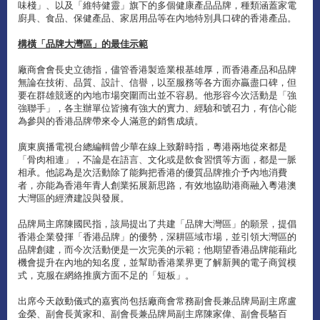
味棧」、以及「維特健靈」旗下的多個健康產品品牌，種類涵蓋家電
廚具、食品、保健產品、家居用品等在內地特別具口碑的香港產品。
構橫「品牌大灣區」的最佳示範
廠商會會長史立德指，儘管香港製造業根基雄厚，而香港產品和品牌
無論在技術、品質、設計、信譽，以至服務等各方面亦贏盡口碑，但
要在群雄競逐的內地市場突圍而出並不容易。他形容今次活動是「強
強聯手」，各主辦單位皆擁有強大的實力、經驗和號召力，有信心能
為參與的香港品牌帶來令人滿意的銷售成績。
廣東廣播電視台總編輯曾少華在線上致辭時指，粵港兩地從來都是
「骨肉相連」，不論是在語言、文化或是飲食習慣等方面，都是一脈
相承。他認為是次活動除了能夠把香港的優質品牌推介予內地消費
者，亦能為香港年青人創業拓展新思路，有效地協助港商融入粵港澳
大灣區的經濟建設與發展。
品牌局主席陳國民指，該局提出了共建「品牌大灣區」的願景，提倡
香港企業發揮「香港品牌」的優勢，深耕區域市場，並引領大灣區的
品牌創建，而今次活動便是一次完美的示範；他期望香港品牌能藉此
機會提升在內地的知名度，並幫助香港業界更了解新興的電子商貿模
式，克服在網絡推廣方面不足的「短板」。
出席今天啟動儀式的嘉賓尚包括廠商會常務副會長兼品牌局副主席盧
金榮、副會長黃家和、副會長兼品牌局副主席陳家偉、副會長駱百