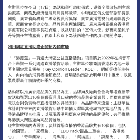
主辦單位在今日（17日）為活動舉行啟動儀式，邀得全國政協副主席
梁振英、商務及經濟發展局局長邱騰華、中聯辦宣傳文體部副部長張
國義、廣東省商務廳二級巡視員容佩嬋、廣東廣播電視台總編輯曾少
華、廠商會會長史立德、品牌局主席陳國民、廣東廣播電視台香港辦
事處有限公司董事長莊貞耀，以及項目的「宣傳大使」影視明星甄子
丹等擔任主禮嘉賓，在線上和線下為該兩地合作的項目揭開序幕。
利用網紅直播助港企開拓內銷市場
「『港甄選』—買遍大灣區公益直播活動」項目將於2022年在抖音平
台上舉辦一系列網絡直播帶貨活動，主辦單位將邀請香港和內地一眾
著名關鍵意見領袖（Key Opinion Leader，KOL）、網紅等擔任主持
人，向內地的消費者推銷產品。首場活動預計於明年1月中推出，以抓
緊農曆新年前購物旺季的商機。
活動將以推廣香港品牌的貨品為主，品牌局及廠商會會為每場直播帶
貨活動甄選出10多個優質且具口碑的香港品牌企業參與，而廣東廣播
電視台則負責執行直播活動的具體安排，為品牌帶來流量；主辦單位
亦計劃在未來的直播帶貨活動中加插大灣區其他城市的當地品牌，與
香港品牌聯合推廣，以展現香港和廣東省兩地的品牌優勢，共同推動
粵港澳大灣區邁向高品質發展。
經主辦機構的遴選後，參與首場直播的香港品牌共有10多個，包括
「德國寶」、「家得路」、「EDO Pack/甜品二重奏」、「香港美
心」、「奇華餅家」、「海馬牌」、「鴻福堂」、「詩樂氏」、「美