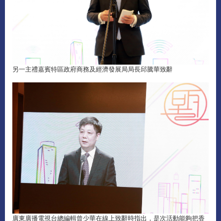
另一主禮嘉賓特區政府商務及經濟發展局局長邱騰華致辭
廣東廣播電視台總編輯曾少華在線上致辭時指出，是次活動能夠把香