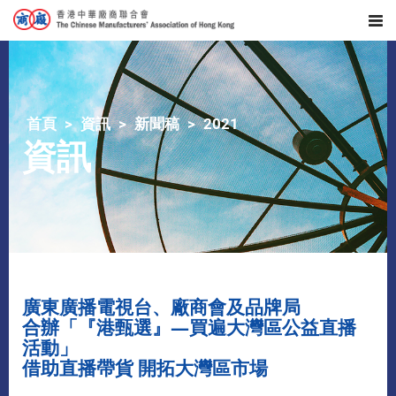
首頁
資訊
新聞稿
2021
資訊
廣東廣播電視台、廠商會及品牌局
合辦「『港甄選』—買遍大灣區公益直播
活動」
借助直播帶貨 開拓大灣區市場