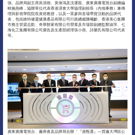
強、品牌局副主席吳清煥、黃偉鴻及沈運龍、廣東廣播電視台副總編
輯施燕峰，協辦單位代表香港浸會大學協理副校長（內地事務）兼傳
理與影視學院院長黃煜教授，以及一眾參與首場帶貨活動的品牌代
表，包括維特健靈健康產品有限公司行政總裁陳曦齡、香港美心集團
市務主管梁志歡、奇華餅家有限公司營業及市場部副總監鄭淑萍、七
海化工集團有限公司廣告及生產部經理張小燕、詩樂氏有限公司代表
等。
廣東廣播電視台、廠商會及品牌局合辦「『港甄選』—買遍大灣區公