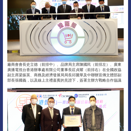
廠商會會長史立德（前排中）、品牌局主席陳國民（前排左）、廣東
廣播電視台香港辦事處有限公司董事長莊貞耀（前排右）在全國政協
副主席梁振英、商務及經濟發展局局長邱騰華及中聯辦宣傳文體部副
部長張國義，以及線上主禮嘉賓的見證下，簽署主辦方戰略合作協議