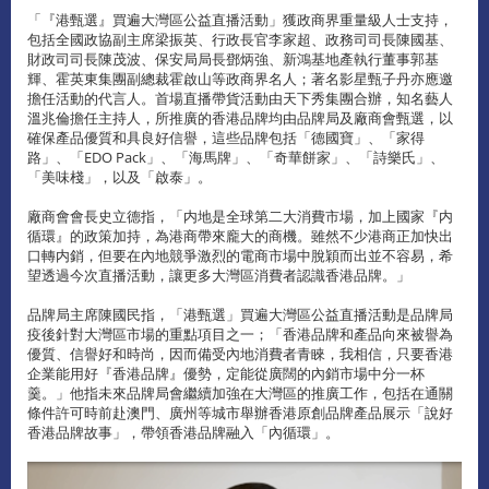
「『港甄選』買遍大灣區公益直播活動」獲政商界重量級人士支持，
包括全國政協副主席梁振英、行政長官李家超、政務司司長陳國基、
財政司司長陳茂波、保安局局長鄧炳強、新鴻基地產執行董事郭基
輝、霍英東集團副總裁霍啟山等政商界名人；著名影星甄子丹亦應邀
擔任活動的代言人。首場直播帶貨活動由天下秀集團合辦，知名藝人
溫兆倫擔任主持人，所推廣的香港品牌均由品牌局及廠商會甄選，以
確保產品優質和具良好信譽，這些品牌包括「德國寶」、「家得
路」、「EDO Pack」、「海馬牌」、「奇華餅家」、「詩樂氏」、
「美味棧」，以及「啟泰」。
廠商會會長史立德指，「内地是全球第二大消費市場，加上國家『内
循環』的政策加持，為港商帶來龐大的商機。雖然不少港商正加快出
口轉内銷，但要在內地競爭激烈的電商市場中脫穎而出並不容易，希
望透過今次直播活動，讓更多大灣區消費者認識香港品牌。」
品牌局主席陳國民指，「港甄選」買遍大灣區公益直播活動是品牌局
疫後針對大灣區市場的重點項目之一；「香港品牌和產品向來被譽為
優質、信譽好和時尚，因而備受內地消費者青睞，我相信，只要香港
企業能用好『香港品牌』優勢，定能從廣闊的內銷市場中分一杯
羹。」他指未來品牌局會繼續加強在大灣區的推廣工作，包括在通關
條件許可時前赴澳門、廣州等城市舉辦香港原創品牌產品展示「說好
香港品牌故事」，帶領香港品牌融入「內循環」。