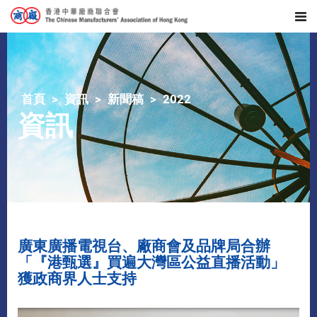
首頁
資訊
新聞稿
2022
資訊
廣東廣播電視台、廠商會及品牌局合辦
「『港甄選』買遍大灣區公益直播活動」
獲政商界人士支持