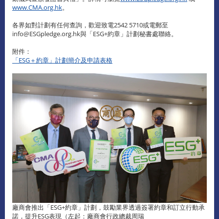
www.CMA.org.hk
。
各界如對計劃有任何查詢，歡迎致電2542 5710或電郵至
info@ESGpledge.org.hk與「ESG+約章」計劃秘書處聯絡。
附件：
「ESG＋約章」計劃簡介及申請表格
廠商會推出「ESG+約章」計劃，鼓勵業界透過簽署約章和訂立行動承
諾，提升ESG表現（左起：廠商會行政總裁周瑞