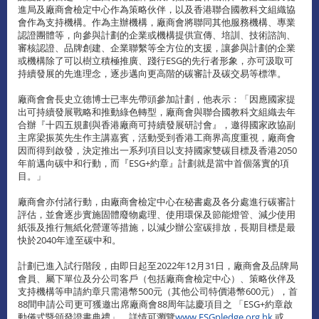
進局及廠商會檢定中心作為策略伙伴，以及香港聯合國教科文組織協
會作為支持機構。作為主辦機構，廠商會將聯同其他服務機構、專業
認證團體等，向參與計劃的企業或機構提供宣傳、培訓、技術諮詢、
審核認證、品牌創建、企業聯繫等全方位的支援，讓參與計劃的企業
或機構除了可以樹立積極推廣、踐行ESG的先行者形象，亦可汲取可
持續發展的先進理念，逐步邁向更高階的碳審計及碳交易等標準。
廠商會會長史立德博士已率先帶頭參加計劃，他表示：「因應國家提
出可持續發展戰略和推動綠色轉型，廠商會與聯合國教科文組織去年
合辦『十四五規劃與香港廠商可持續發展研討會』，邀得國家政協副
主席梁振英先生作主講嘉賓，活動受到香港工商界高度重視，廠商會
因而得到啟發，決定推出一系列項目以支持國家雙碳目標及香港2050
年前邁向碳中和行動，而『ESG+約章』計劃就是當中首個落實的項
目。」
廠商會亦付諸行動，由廠商會檢定中心在秘書處及各分處進行碳審計
評估，並會逐步實施固體廢物處理、使用環保及節能燈管、減少使用
紙張及推行無紙化營運等措施，以減少辦公室碳排放，長期目標是最
快於2040年達至碳中和。
計劃已進入試行階段，由即日起至2022年12月31日，廠商會及品牌局
會員、屬下單位及分公司客戶（包括廠商會檢定中心）、策略伙伴及
支持機構等申請約章只需港幣500元（其他公司特價港幣600元），首
88間申請公司更可獲邀出席廠商會88周年誌慶項目之 「ESG+約章啟
動儀式暨頒發證書典禮」。詳情可瀏覽
www.ESGpledge.org.hk
或