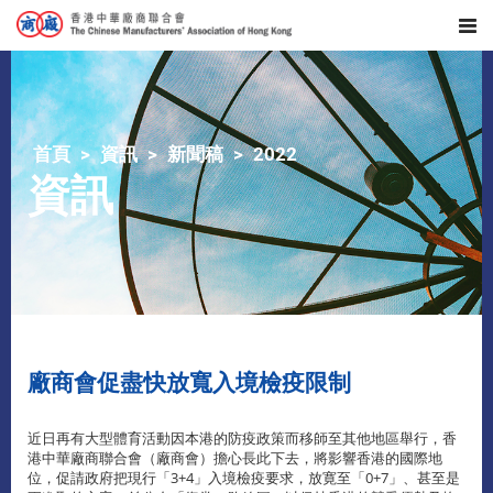
首頁
資訊
新聞稿
2022
資訊
廠商會促盡快放寬入境檢疫限制
近日再有大型體育活動因本港的防疫政策而移師至其他地區舉行，香
港中華廠商聯合會（廠商會）擔心長此下去，將影響香港的國際地
位，促請政府把現行「3+4」入境檢疫要求，放寛至「0+7」、甚至是