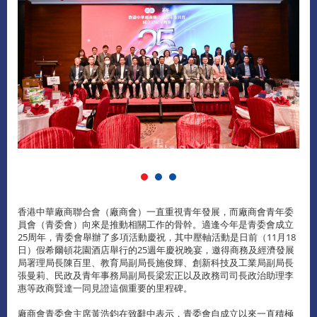
香港中華廠商聯合會（廠商會）一直重視青年發展，而廠商會青年委
員會（青委會）向來是推動相關工作的骨幹。適逢今年是青委會成立
25周年，青委會舉辦了多項活動慶祝，其中壓軸活動是日前（11月18
日）假希爾頓花園酒店舉行的25週年慶祝晚宴，邀得商務及經濟發展
局署理局長陳百里、教育局副局長施俊輝、創新科技及工業局副局長
張曼莉、民政及青年事務局副局長梁宏正以及政務司司長政治助理李
惠等政商賢達一同見證這個重要的里程碑。
廠商會青委會主席黃浩鈞在致辭中表示，青委會自成立以來一直積極