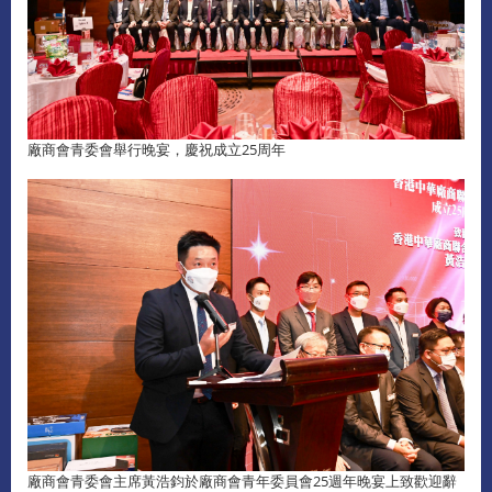
廠商會青委會舉行晚宴，慶祝成立25周年
廠商會青委會主席黃浩鈞於廠商會青年委員會25週年晚宴上致歡迎辭