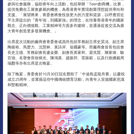
參與社會服務，協助青年向上流動，包括舉辦「Teen創商機」比賽，
提供免費在工展會參展的機會，為香港青年實現創業理想提供導向和
支援。「展望將來，青委會將會投放更大的力度和資源，以呼應習近
平主席提出的『青年強，則國家強』的理念，在培養香港青年的國家
觀念、正向價值觀、工業精神等方面多作建樹，並通過促進交流為廣
大青年創造更多發展機會。」
出席是次活動的廠商會青委會成員尚包括常務副主席史昊洺、副主席
陶俊裕、馬楚力、沈慧林、黃詩岸、翁國豪等。而廠商會首長包括會
長史立德、常務副會長盧金榮、副會長黃家和、梁兆賢、陳家偉、駱
百強、名譽會長徐炳光、陳鴻基、趙振邦、雷振範，以及行政總裁周
瑞𪊟等亦有出席是次晚宴。
除了晚宴，青委會於10月30日冠名贊助了「中途島盃龍舟賽」以慶祝
成立25周年，並冀藉這些中國傳統體育活動，向青年人宣揚國家意識
和堅毅精神。