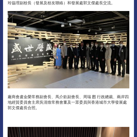
玲協理副校長（發展及校友聯絡）和發展處郭文傑處長交流。
廠商會盧金榮常務副會長、馬介欽副會長、周瑞 𪊟 行政總裁、兩岸四
地經貿委員會主席吳清煥常務會董及一眾委員與香港城市大學發展處
郭文傑處長合照。