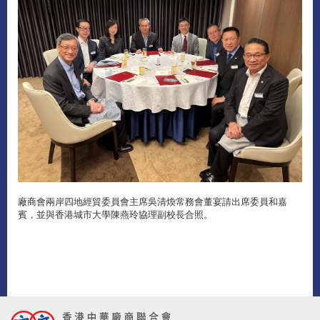
廠商會兩岸四地經貿委員會主席吳清煥常務會董宴請出席委員和嘉
賓，並與香港城市大學陳燕玲協理副校長合照。