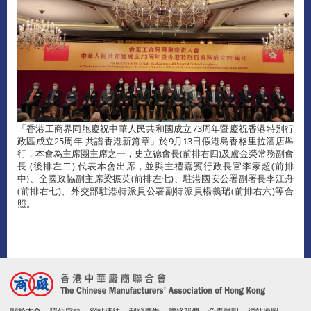
「香港工商界同胞慶祝中華人民共和國成立73周年暨慶祝香港特別行
政區成立25周年-共譜香港新篇章」於9月13日假港島香格里拉酒店舉
行，本會為主席團主席之一，史立德會長(前排右四)及盧金榮常務副會
長 (後排左二) 代表本會出席，並與主禮嘉賓行政長官李家超(前排
中)、全國政協副主席梁振英(前排左七)、駐港國安公署副署長李江舟
(前排右七)、外交部駐港特派員公署副特派員楊義瑞(前排右六)等合
照。