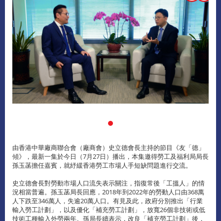
由香港中華廠商聯合會（廠商會）史立德會長主持的節目《友「德」
傾》，最新一集於今日（7月27日）播出，本集邀得勞工及福利局局長
孫玉菡擔任嘉賓，就紓緩香港勞工市場人手短缺問題進行交流。
史立德會長對勞動市場人口流失表示關注，指復常後「工搵人」的情
況相當普遍。孫玉菡局長回應，2018年到2022年的勞動人口由368萬
人下跌至346萬人，失逾20萬人口。有見及此，政府分別推出「行業
輸入勞工計劃」，以及優化「補充勞工計劃」，放寬26個非技術或低
技術工種輸入外勞兩年。孫局長續表示，改良「補充勞工計劃」後，