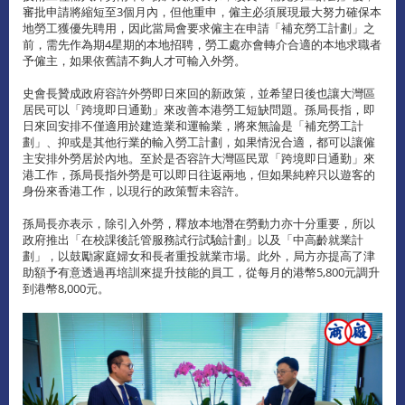
審批申請將縮短至3個月內，但他重申，僱主必須展現最大努力確保本
地勞工獲優先聘用，因此當局會要求僱主在申請「補充勞工計劃」之
前，需先作為期4星期的本地招聘，勞工處亦會轉介合適的本地求職者
予僱主，如果依舊請不夠人才可輸入外勞。
史會長贊成政府容許外勞即日來回的新政策，並希望日後也讓大灣區
居民可以「跨境即日通勤」來改善本港勞工短缺問題。孫局長指，即
日來回安排不僅適用於建造業和運輸業，將來無論是「補充勞工計
劃」、抑或是其他行業的輸入勞工計劃，如果情況合適，都可以讓僱
主安排外勞居於內地。至於是否容許大灣區民眾「跨境即日通勤」來
港工作，孫局長指外勞是可以即日往返兩地，但如果純粹只以遊客的
身份來香港工作，以現行的政策暫未容許。
孫局長亦表示，除引入外勞，釋放本地潛在勞動力亦十分重要，所以
政府推出「在校課後託管服務試行試驗計劃」以及「中高齡就業計
劃」，以鼓勵家庭婦女和長者重投就業市場。此外，局方亦提高了津
助額予有意透過再培訓來提升技能的員工，從每月的港幣5,800元調升
到港幣8,000元。