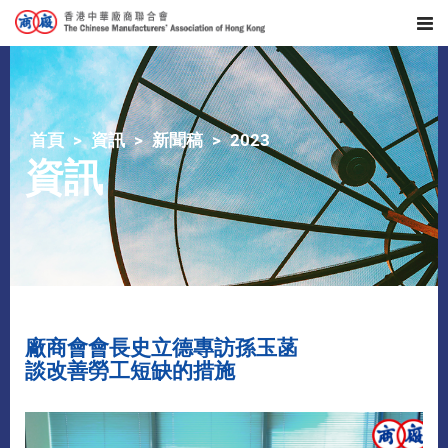
首頁
資訊
新聞稿
2023
資訊
​廠商會會長史立德專訪孫玉菡
談改善勞工短缺的措施