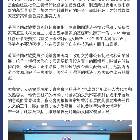
是全面建設社會主義現代化國家的首要任務，製造業也要走向技術創
新的高質量發展，加強共性關鍵技術的研發，轉型升級，才能成為國
家經濟高質量發展的重要支撐。
港區全國政協委員查毅超會董指，兩會期間通過科技部重組，反映國
家高度重視科技自主，過去五年國家的基礎研究翻了一倍，2022年全
社會研發經費支出首次突破3萬億元人民幣，佔全國生產總值2.5%。
香港有必要追落後，並在國家建立自主科技系統方面作出貢獻。
港區全國政協委員洪明基會董認為，政府支持非公有制經濟和企業發
展，給予市場很大信心；國家要提升投入資本的回報率，關鍵在於技
術創新、全要素生產率增長，這些均須要企業去配合推動，他認為香
港企業應用好「一國兩制」優勢和大灣區的機遇，為國家作出有關貢
獻。
廠商會史立德會長表示，廠商會今屆共有7位成員分別出任人大代表和
政協委員，他們是很好的橋樑，將國家的決策部署和對香港未來發展
的意義向業界傳達。廠商會將根據國家對香港發展的具體要求去開展
未來的工作，團結會員，協力謀發展，並以參與粵港澳大灣區和「一
帶一路」建設為重點，推動業界更好地融入國家發展大局。