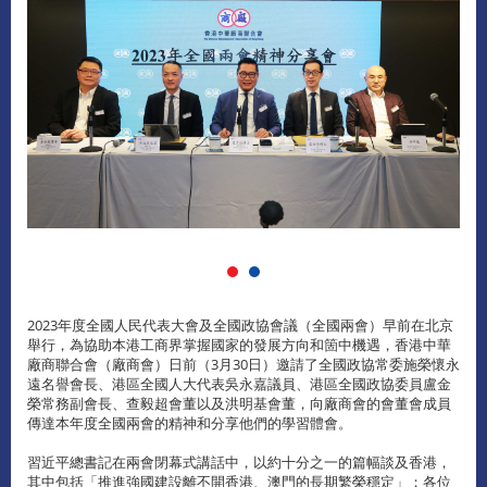
2023年度全國人民代表大會及全國政協會議（全國兩會）早前在北京
舉行，為協助本港工商界掌握國家的發展方向和箇中機遇，香港中華
廠商聯合會（廠商會）日前（3月30日）邀請了全國政協常委施榮懷永
遠名譽會長、港區全國人大代表吳永嘉議員、港區全國政協委員盧金
榮常務副會長、查毅超會董以及洪明基會董，向廠商會的會董會成員
傳達本年度全國兩會的精神和分享他們的學習體會。
習近平總書記在兩會閉幕式講話中，以約十分之一的篇幅談及香港，
其中包括「推進強國建設離不開香港、澳門的長期繁榮穩定」；各位