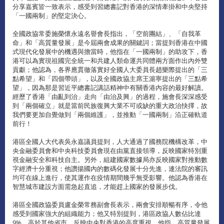
分享嘉賓皆一致表示，感受到習總書記對香港的深情牽掛和中央堅持
「一國兩制」的堅定決心。
全國政協常委施榮懷永遠名譽會長指出，「空前團結」、「自我革
命」和「高質量發展」是今屆兩會成果的關鍵詞；當提到香港在中國
式現代化發展中的機遇與擔當時，他指在「一國兩制」的助攻下，香
港可以為實現祖國完全統一和共建人類命運共同體兩方面作出內外雙
貢獻；他認為，各界應貫徹落實好全國人大委員長趙樂際提出的「三
點希望」和「四個帶頭」，以及全國政協主席王滬寧提出的「三點希
望」，因為那是習近平總書記講話精神中有關香港內容的最好解讀。
經歷了香港「由亂到治」走向「由治及興」的過程，施會長深深感受
到「兩個確立」就是當前民族復興大業不可或缺的重大政治抉擇，故
我們要更加自覺做到「兩個維護」，並推動「一國兩制」沿正確軌道
前行！
港區全國人大代表吳永嘉議員提到，人大通過了國務院機構改革，中
央金融委員會和中央科技委員會現在由黨直接領導，反映國家特別重
視金融安全和科技自主。另外，組建國家數據局亦反映國家對推動數
字經濟十分重視；他讚揚國內的數碼化發展十分先進，連法院的審訊
均可在線上進行，使其運作在疫情期間幾乎無受影響。他認為香港在
智慧城市建設方面需急起直追，才能趕上國家的發展步伐。
港區全國政協委員盧金榮常務副會長表示，兩會安排順暢有序，令他
感受到國家強大的組織能力；他又特別提到，港區政協人數佔比達
9%，高於其他省市，反映中央對香港的高度重視。他指，高質量發展