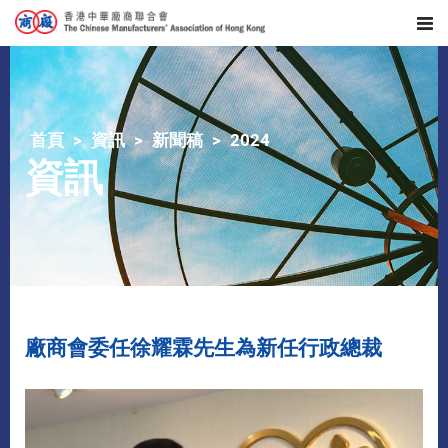
首頁
資訊
新聞稿
2024
資訊
​廠商會委任徐耀霖先生為新任行政總裁