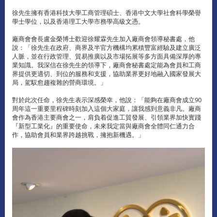
徐先生擁有香港科技大學工商管理碩士、香港中文大學社會科學榮譽
學士學位，以及香港理工大學市務學高級文憑。
廠商會會長盧金榮博士歡迎徐耀霖先生加入廠商會領導秘書處，他
說：「徐先生在政府、商界及半官方機構均累積豐富經驗及建立廣泛
人脈，並在行政管理、貿易推廣以及市場拓展等多方面具備深厚的專
業知識。我深信在徐先生的領導下，廠商會秘書處定能為會員和工商
界提供更適切、到位的服務和支援，協助業界更好地融入國家發展大
局，駕馭愈趨複雜的營商環境。」
對於此次任命，徐先生表示深感榮幸，他說：「能夠在廠商會成立90
周年這一重要里程碑時刻加入這個大家庭，讓我感到意義非凡。廠商
會作為香港主要商會之一，肩負着促進工貿發展、引領業界加快實踐
『新型工業化』的重要使命，未來我定當與廠商會全體同仁通力合
作，協助會員和業界跨越挑戰，擁抱新機遇。」