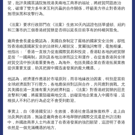
望，批評美國眾議院無視港美兩地工商界的福祉，將經貿問題政治
化，破壞了雙方多年來互利共贏的合作關係，呼籲美方停止對香港的
無理抹黑和攻擊行為。
《法案》要求行政部門在《法案》生效30天內認證包括華盛頓、紐約
和三藩市的三個香港經貿辦是否得以延長目前享有的特權與豁免。
廠商會會長盧金榮認為，美國自身制定了嚴格的國家安全法例，卻抵
毁香港維護國家安全的法律和人權狀況，實屬強詞奪理，毫無根據。
他指出：「香港一直致力促進國際貿易和投資，香港駐各地的經貿辦
是按『一國兩制』原則及各地法律而設立和運作，在促進香港與全球
經貿交流中扮演着重要角色，為海外、包括美國企業在香港拓展業務
提供重要支援，助其把握中國迅速發展的龐大機遇。」
他認為，經濟運作應基於市場原則，而非地緣政治因素，特別是當前
全球經濟面對下行壓力，各地應保持對話與合作，共同應對挑戰。尤
其美國在港一直擁有重大的經濟利益，《法案》對香港經貿辦的惡意
攻擊和污衊，將嚴重阻礙兩地交流，妨礙當地企業進入中國市場，這
種損人不利己的行為必定不會受到歡迎。
事實上，自《香港國安法》生效後，香港社會迅速恢復秩序，走上由
治及興的道路，無論是廠商會在本地舉辦的國際交流還是外訪活動
中，外國政商界人士均表達了在香港發展的強烈願望，這證明了香港
依然是一個充滿機遇的地方。