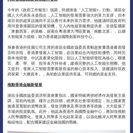
今年的《政府工作報告》強調，持續推進「人工智能+」行動。港區全
國人大代表吳永嘉指出，人工智能的發展需要強大的算力支撐，但本
港目前的超算設施尚不足以應付未來的算力需求。他建議特區政府利
用河套香港園區的發展契機，引入內地超算服務提供者，並借鍳國家
「東數西算」的策略，探索在粵港澳大灣區實施「南數北算」，以擴
大智能算力規模，助力香港建設國際創新科技中心。
身兼香港科技園公司主席的港區全國政協委員查毅超會董透過書面發
言時亦指，香港要發展人工智能，必須要結合內地技術優勢，同時完
善本地研發、中試及產業化階段，並以人工智能研發院為核心，聯通
官、產、學、研、投等各方持份者，建構完整的人工智能生態圈。他
又提到，發展人工智能需要着眼長遠的耐心資本投入，故建議特區政
府探索「大膽資本」，為初創企業提供長遠、可持續的資金支持。
推動香港金融新發展
港區全國政協委員洪明基會董指出，國家明確將拼經濟作為發展主基
調，當前內地股、樓市止跌回穩，經濟及社會環境穩定，加上國家實
施適度寬鬆的貨幣政策，發放消費券及專項債券等措施，大大提振了
市場的投資氣氛。此外，他認為香港作為國際金融中心，應加強推動
人民幣國際化、發展人民幣多元化結算渠道，以強化離岸人民幣業務
樞紐地位，配合國家建設金融強國的戰略。