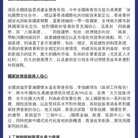
港區全國政協委員盧金榮會長指，今年全國兩會首次提出港澳要「深
化國際交往合作」，標誌著香港國際化的功能迎來新定位，香港要持
續深化與歐美國家聯繫，還要積極與一帶一路國家、全球南方國等新
興國家深化交往。他對國家的發展前景充滿信心，這基於「四個趨
勢」與「八個基礎」。「四個趨勢」包括：經濟穩步向好、「兩新」
帶動消費持續回升、就業總體穩定以及市場良性競爭的推動。而「八
個基礎」則涵蓋了多方面優勢，包括：穩定、具延續性的制度基礎、
長期的發展積累和安全穩定的社會環境、持續深化改革的進程、科技
創新能力的提升、龐大的國內市場、充裕的全要素資源（尤其是人才
紅利）、巨大的發展潛力，以及參與並引領全球治理體系改革來應對
外部挑戰。
國家政策提振港人信心
全國政協常委施榮懷永遠名譽會長指，李強總理在《政府工作報告》
中，將今年國內生產總值增長目標定為5%左右，並將「大力提振消
費、全方位擴大內需」列為政府首要任務，加上國家推出一系列促消
費、穩投資措施，以及堅持高水平對外開放，有助提振香港各界對國
家經濟發展的信心。他又強調，香港須抓緊「背靠祖國、聯通世界」
的優勢，鞏固提升「三個中心」（國際金融、航運、貿易中心）地
位，同時把握中國式現代化進程的新機遇，透過改革創新，實現與國
家同頻共振。
人工智能賦能新質生產力發展