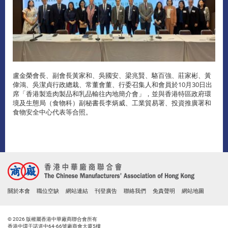
盧金榮會長、副會長黃家和、吳國安、梁兆賢、駱百強、莊家彬、黃
偉鴻、吳潔貞行政總栽、常董會董、行委召集人和會員於10月30日出
席「香港製造肉製品和乳品輸往內地簡介會」，並與香港特區政府環
境及生態局（食物科）副秘書長李炳威、工業貿易署、投資推廣署和
食物安全中心代表等合照。
關於本會
職位空缺
網站連結
刊登廣告
聯絡我們
免責聲明
網站地圖
© 2026 版權屬香港中華廠商聯合會所有
香港中環干諾道中64-66號廠商會大廈5樓