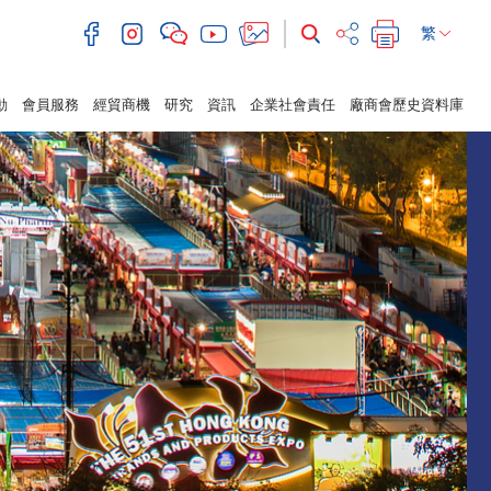
繁
動
會員服務
經貿商機
研究
資訊
企業社會責任
廠商會歷史資料庫