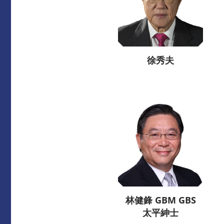
徐秀夫
林健鋒 GBM GBS
太平紳士