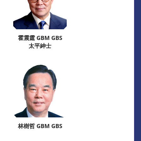
霍震霆 GBM GBS
太平紳士
林樹哲 GBM GBS