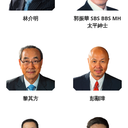
林介明
郭振華 SBS BBS MH
太平紳士
黎其方
彭顯璋