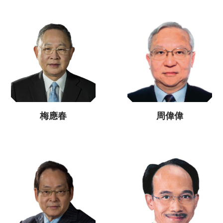
梅應春
周偉偉