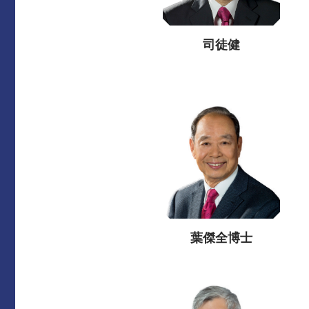
司徒健
葉傑全博士