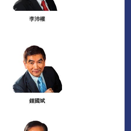
李沛權
鍾國斌