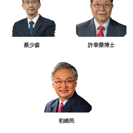
蔡少森
許章榮博士
初維民