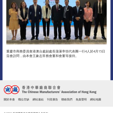
重慶市商務委員會港澳台處副處長蒲瀑率領代表團一行4人於4月15日
蒞會訪問，由本會王象志常務會董和會董等接待。
關於本會
職位空缺
網站連結
刊登廣告
聯絡我們
免責聲明
網站地圖