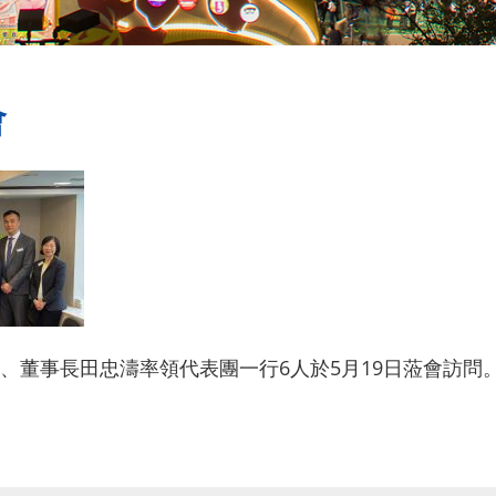
會
、董事長田忠濤率領代表團一行6人於5月19日蒞會訪問