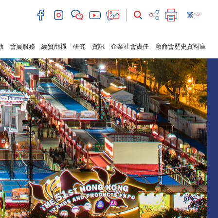
繁
動
會員服務
經貿商機
研究
資訊
企業社會責任
廠商會歷史資料庫