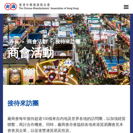
首頁
商會活動
接待來訪團
商會活動
接待來訪團
廠商會每年接待超過100個來自內地及世界各地的訪問團，以加強經貿
聯繫，商討合作機會。同時，廠商會亦會協助各地來港貿易團會見本
會會員企業，以促進雙邊貿易及投資。