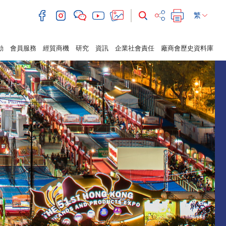
繁
動
會員服務
經貿商機
研究
資訊
企業社會責任
廠商會歷史資料庫