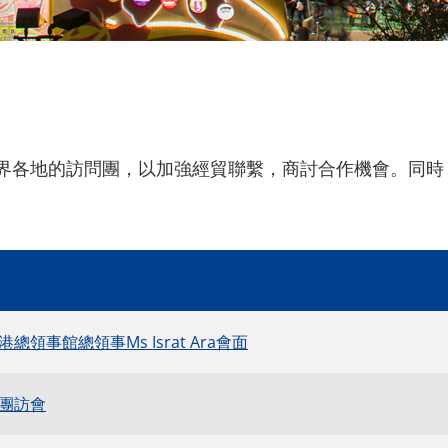
世界各地的訪問團，以加強經貿聯繫，商討合作機會。同
領事館總領事Ms Israt Ara會面
團訪會