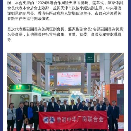
辦，本會支持的「2024津港合作周暨天津‧香港周」開幕式，陳家偉副
會長代表本會於會上致辭，並與天津市政協李紹洪副主席、中央港澳
辦劉承鋼副局長、香港特區政府駐京辦鄭偉源主任、市政府港澳辦黃
春艷主任等進行開幕儀式。
是次代表團副團長為施榮恆副會長、莊家彬副會長; 名譽副團長為黃震
名譽會長，其他團員包括常務會董、會董、婦委、會員及秘書處職員
等。