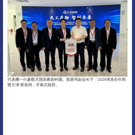
代表團一行參觀天開高教創科園。陈家伟副会长于「2024津港合作周
暨天津‧香港周」开幕式致辞。